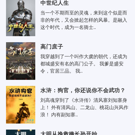
中世纪人生
当一个不期而至的灵魂，来到这个似是而
非的年代，又会掀起怎样的风暴。是融入
这个时代，成为一名骑士..
高门庶子
我穿越到了一个叫作大虞的朝代，还成为
都城盛安有名的高门公子。 我爹是盛安
令，官居三品。 我..
水浒：狗官，你还说你不会武功？
刘高魂穿到了《水浒传》清风寨刘知寨身
上！ 外有清风山、二龙山、桃花山兴风作
浪！ 内有副知寨..
大明从挽救嫡长孙开始