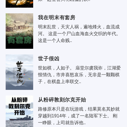
我在明末有套房
明末乱世，天灾人祸，遍地烽火，血流成
河。 这是一个尸山血海血火交织的年代。 
这是一个人命贱..
世子很凶
世如棋，人如子。 庙堂尔虞我诈，江湖爱
恨情仇，市井喜怒哀乐，无非是一颗颗棋
子，在棋盘上串联交..
从粉碎敦刻尔克开始
路修原本只是在玩游戏，结果莫名其妙就
穿越到1914年，成了一名陆军下士。 刚
一睁眼，上司就告诉他..