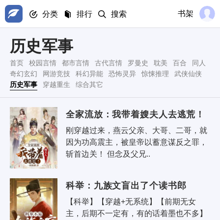
书架
分类
排行
搜索
历史军事
首页
校园言情
都市言情
古代言情
罗曼史
耽美
百合
同人
奇幻玄幻
网游竞技
科幻异能
恐怖灵异
惊悚推理
武侠仙侠
历史军事
穿越重生
综合其它
全家流放：我带着嫂夫人去逃荒！
刚穿越过来，燕云父亲、大哥、二哥，就
因为功高震主，被皇帝以蓄意谋反之罪，
斩首边关！ 但念及父兄..
科举：九族文盲出了个读书郎
【科举】【穿越+无系统】【前期无女
主，后期不一定有，有的话着墨也不多】 