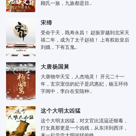
顾氏一族，九族都是目..
宋缔
受命于天，既寿永昌！ 赵振穿越到北宋天
禧二年，成为了太子赵祯！ 上有权欲皇后
刘娥，下有五鬼..
大唐杨国舅
大唐物华天宝，人杰地灵！ 开元二十一
年，玄宗宠信的妃子是武惠妃，杨玉环待
字闺中，李白在安陆种..
这个大明太凶猛
这个大明太凶猛，对文官比流寇还狠毒，
打女真那更是一个凶残，从东洋到西洋，
来一起尝尝大明凶猛的铁..