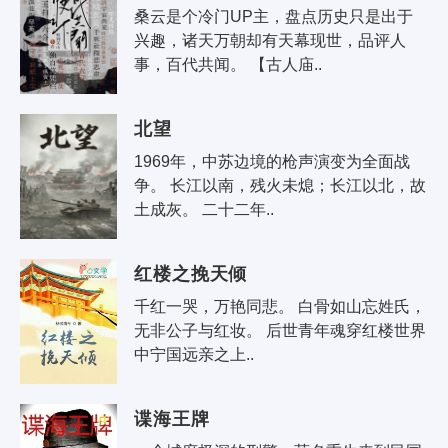
桑云是个冷门UP主，盘点历史只是出于
兴趣，诸天万朝却有天幕现世，品评人
事，百代共闻。 【古人庙..
北望
1969年，中苏边境的枪声演变为全面战
争。 长江以南，残火未熄；长江以北，故
土成灰。 二十二年..
红楼之挽天倾
千红一哭，万艳同悲。 白骨如山忘姓氏，
无非公子与红妆。 后世青年魂穿红楼世界
中宁国远亲之上..
谍海王牌