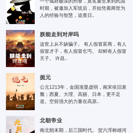
一个城府极深的刑警，莫名重生来到民国
时期，被邀加入军统后，开始凭着两世为
人的经验与智慧，追查日..
朕能走到对岸吗
这世上从不缺骗子。 有人假冒富商，有人
假冒才子，有人假冒乞丐。 却鲜有人假冒
天子。 许昌..
扼元
公元1213年，金国渐显虚弱，南宋依旧衰
颓；西夏、大理、高丽、日本，更不足
道。空前强大的力量在高原..
北朝帝业
南北朝末期，后三国时代。 贺六浑称雄河