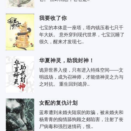
我要收了你
七宝的本体是一座塔，塔内镇压着七只千
年大妖。 意外穿到现代世界，七宝沉睡了
很久，醒来才发现七..
华夏神灵，助我封神！
诡异世界入侵，只有进入特殊空间——文
明战场，成为召神师，才能借神灵之力与
之对抗。 重生回到诡异..
女配的复仇计划
蓝希遭到未婚夫陆宸的欺骗，被未婚夫和
杨青青的痴情舔狗顾之郯陷害，注射了丧
尸病毒和强烈迷情药，恨..