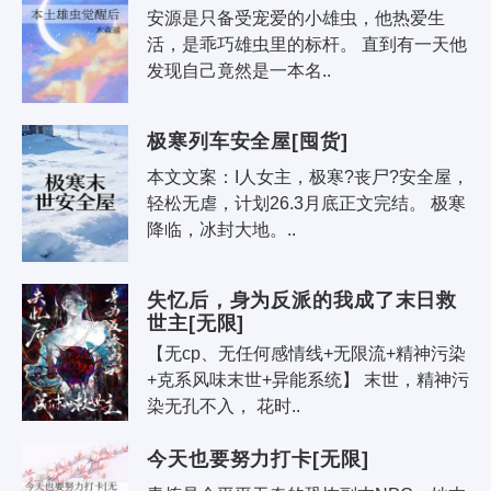
安源是只备受宠爱的小雄虫，他热爱生
活，是乖巧雄虫里的标杆。 直到有一天他
发现自己竟然是一本名..
极寒列车安全屋[囤货]
本文文案：I人女主，极寒?丧尸?安全屋，
轻松无虐，计划26.3月底正文完结。 极寒
降临，冰封大地。..
失忆后，身为反派的我成了末日救
世主[无限]
【无cp、无任何感情线+无限流+精神污染
+克系风味末世+异能系统】 末世，精神污
染无孔不入， 花时..
今天也要努力打卡[无限]