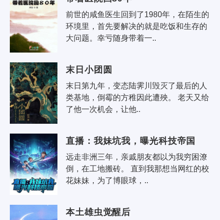
前世的咸鱼医生回到了1980年，在陌生的
环境里，首先要解决的就是吃饭和生存的
大问题。幸亏随身带着一..
末日小团圆
末日第九年，变态陆霁川毁灭了最后的人
类基地，倒霉的方稚因此遭殃。 老天又给
了他一次机会，让他..
直播：我妹坑我，曝光科技帝国
远走非洲三年，亲戚朋友都以为我穷困潦
倒，在工地搬砖。 直到我那想当网红的校
花妹妹，为了博眼球，..
本土雄虫觉醒后