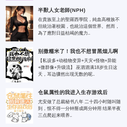
半獸人女老師(NPH)
在貴族至上的聖羅西學院，純血高種族不
但統治著校園，也統治這個世界。然而，
為了應對日益枯竭的魔力..
别撒糯米了！我也不想冒黑烟儿啊
【私设多+动植物变异+天灾+怪物+异能
+微群像+升级流】 巫泗泗满18岁生日这
天，耳边骤然出现无数的呢..
仓鼠属性的我进入生存游戏后
尤安做了总裁秘书八年 二十四小时随叫随
到，恨不得一分钟掰成两分钟用 结果半夜
三点爬起来喂养..