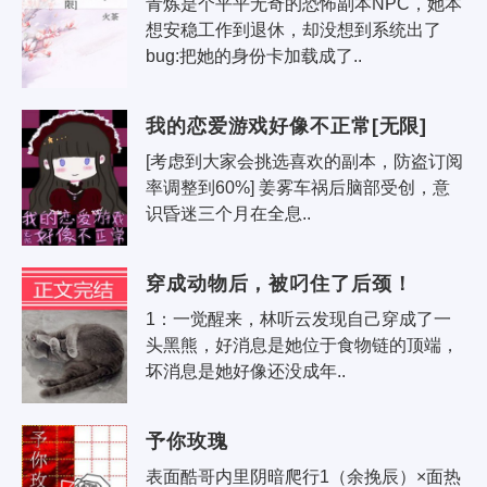
青炼是个平平无奇的恐怖副本NPC，她本
想安稳工作到退休，却没想到系统出了
bug:把她的身份卡加载成了..
我的恋爱游戏好像不正常[无限]
[考虑到大家会挑选喜欢的副本，防盗订阅
率调整到60%] 姜雾车祸后脑部受创，意
识昏迷三个月在全息..
穿成动物后，被叼住了后颈！
1：一觉醒来，林听云发现自己穿成了一
头黑熊，好消息是她位于食物链的顶端，
坏消息是她好像还没成年..
予你玫瑰
表面酷哥内里阴暗爬行1（余挽辰）×面热