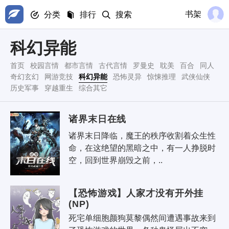
书架
分类
排行
搜索
科幻异能
首页
校园言情
都市言情
古代言情
罗曼史
耽美
百合
同人
奇幻玄幻
网游竞技
科幻异能
恐怖灵异
惊悚推理
武侠仙侠
历史军事
穿越重生
综合其它
诸界末日在线
诸界末日降临，魔王的秩序收割着众生性
命，在这绝望的黑暗之中，有一人挣脱时
空，回到世界崩毁之前，..
【恐怖游戏】人家才没有开外挂
(NP)
死宅单细胞颜狗莫黎偶然间遭遇事故来到