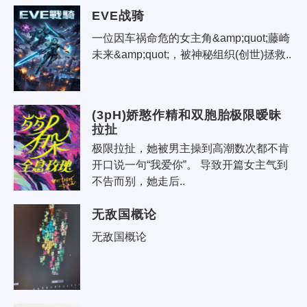
EVE战骑
一位因车祸命危的女主角&amp;quot;藤崎
未来&amp;quot;，被神秘组织(创世)拯救..
(3pH)娇憨作精和双胞胎极限暧昧
拉扯
极限拉扯，她被男主操到高潮数次都不肯
开口说一句“我爱你”。 导致开篇女主气到
不告而别，她走后..
无敌国概论
无敌国概论 