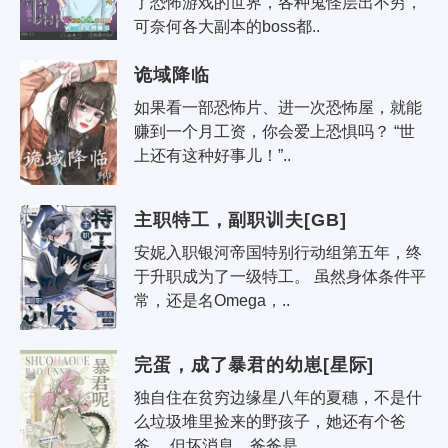
了恐怖游戏的世界，各种鬼怪层出不穷，
可奈何各大副本的boss都..
诡域降临
如果看一部恐怖片、进一次恐怖屋，就能
赚到一个月工资，你会爱上恐惧吗？ “世
上还有这种好事儿！”..
主职特工，副职训夫[GB]
安妮入职银河帝国特别行动组第五年，终
于升职成为了一级特工。 虽然身体条件平
常，还是名Omega，..
完蛋，成了暴君的幼崽[星际]
独自住在贫穷边缘星八年的夏穗，不是什
么垃圾堆里捡来的野孩子，她还有个爸
爸。 但坏消息，爸爸是..