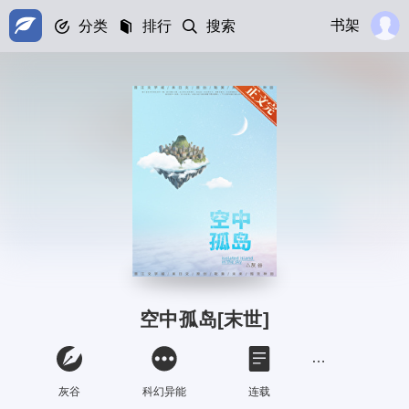
书架
分类
排行
搜索
空中孤岛[末世]
灰谷
科幻异能
连载