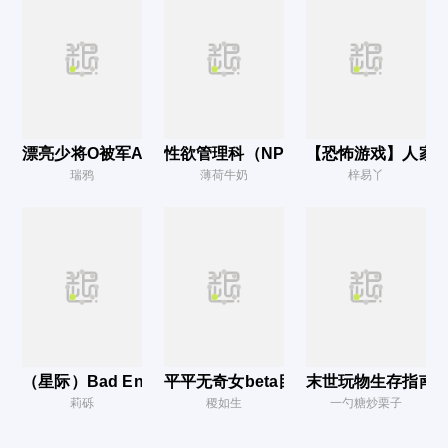
第17节
第18节
第19节
第20节
第21节
漂亮少将O被军A灌满后
性欲管理科（NPH）
【恐怖游戏】人家才
第22节
瑞鸦
薄荷牛奶
梓易丫
第23节
第24节
第25节
第26节
第27节
（星际）Bad Ending反叛者
平平无奇女beta目睹之怪状(np）
末世玩物生存指南（
第28节
莉砾
稷如生
一勺糖炒栗子
第29节