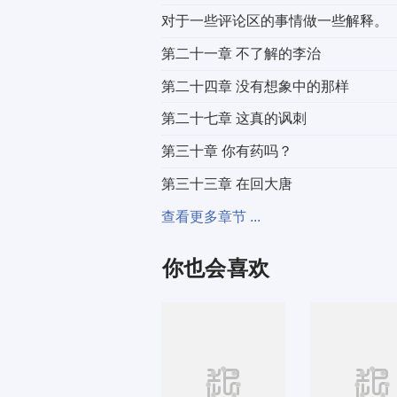
对于一些评论区的事情做一些解释。
第二十一章 不了解的李治
第二十四章 没有想象中的那样
第二十七章 这真的讽刺
第三十章 你有药吗？
第三十三章 在回大唐
第三十六章 变戏法
查看更多章节 ...
第三十九章 四大宝钗侍女
你也会喜欢
第四十二章 李道宗
第四十五章 李道
第四十八章 长
第五十一章 圣旨，爵位 （中秋快乐！