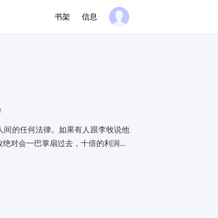
书架
信息
学
间的任何法律。如果有人跟李牧说他
绝对会一巴掌扇过去，十倍的利润...