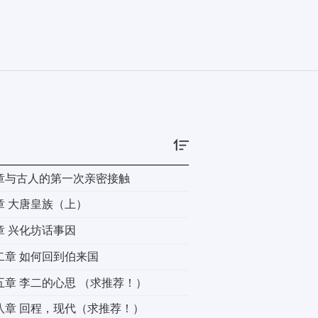
章与古人的第一次亲密接触
章 大唐皇族（上）
章 兴化坊话事因
二章 如何回到伯来国
五章 李二的心思 （求推荐！）
八章 回程，现代（求推荐！）