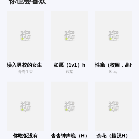
你也会喜欢
医疗酷刑
我的唯一 jilegong.com
眼前新生
恃强凌弱
风平浪静
关门弟子
误入男校的女生（高h、np、乱伦）
如愿（1v1）h
性瘾（校园，高h）
爱恨情仇
骨肉生香
宸棠
Biucj
良心发现
争执之中 yel u 8.c om
一瞒再瞒
玉石俱焚
疤痕增生
你吃饭没有
杳杳钟声晚（H）
余花（糙汉H）
煽风点火