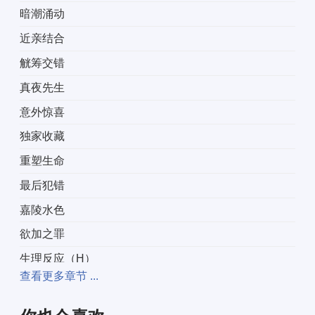
暗潮涌动
近亲结合
觥筹交错
真夜先生
意外惊喜
独家收藏
重塑生命
最后犯错
嘉陵水色
欲加之罪
生理反应（H）
查看更多章节 ...
封建王朝
非法拘禁