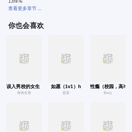
13现实
查看更多章节 ...
14情事（h）
15合作 po1 8no w.c om
你也会喜欢
16相处
17攻击
18惩罚（hh）
19不满（hh）
20故地
21觥筹 p o1 8b t. co m
误入男校的女生（高h、np、乱伦）
如愿（1v1）h
性瘾（校园，高h）
22爱恨（h）
骨肉生香
宸棠
Biucj
23原点