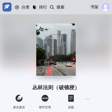
书架
分类
排行
搜索
丛林法则（破镜梗）
麦吉麦吉
都市言情
连载