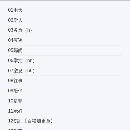
01雨天
02爱人
03炙热（h）
04痕迹
05隔阂
06掌控（hh）
07窒息（hh）
08往事
09陪伴
10是非
11示好
12伤疤【百猪加更章】