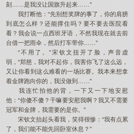
刻……是我没让国旗升起来……”
我打断他：“先别想奖牌的事了，你的肩膀
到底怎么样？还能撑住吗？要不要去医院看
看？我会说一点西班牙语，不然我现在就去前
台借一把雨伞，然后打车带你……”
“不用了。”宋钦文扭开了脸，声音虚
弱，“郑慈，我对不起你，我害你飞了这么远，
又让你看到这么难看的一场比赛。我本来想拿
着金牌跑向你的，我没做到……”
我连忙拍他的背，一下又一下地安慰
他：“你傻不傻？干嘛要安慰我啊？我又不需要
冠军和金牌，我需要的是你。”
宋钦文抬起头看我，笑得很惨：“我有点累
了，我们能不能先回卧室休息？”