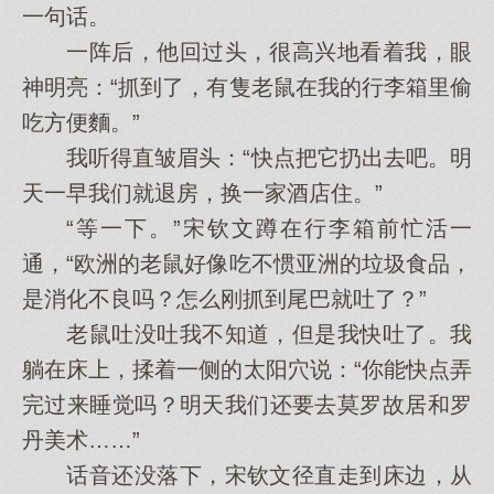
一句话。
一阵后，他回过头，很高兴地看着我，眼
神明亮：“抓到了，有隻老鼠在我的行李箱里偷
吃方便麵。”
我听得直皱眉头：“快点把它扔出去吧。明
天一早我们就退房，换一家酒店住。”
“等一下。”宋钦文蹲在行李箱前忙活一
通，“欧洲的老鼠好像吃不惯亚洲的垃圾食品，
是消化不良吗？怎么刚抓到尾巴就吐了？”
老鼠吐没吐我不知道，但是我快吐了。我
躺在床上，揉着一侧的太阳穴说：“你能快点弄
完过来睡觉吗？明天我们还要去莫罗故居和罗
丹美术……”
话音还没落下，宋钦文径直走到床边，从