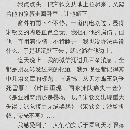
我点点头，把宋钦文从地上拉起来，又架
着他的胳膊走回卧室，让他躺下。
窗外的雨下个不停。一道闪电划过，显得
宋钦文的嘴唇血色全无。我担心他的肩伤，但
他一直闭着眼睛，不肯睁开，我也没办法再说
什么。于是我沉默下来，就此躺在他边上。
这天晚上，我的微信涌进几百条消息，全
都是朋友转发过来的报道。我到现在都记得其
中几篇文章的标题：《遗憾！从天才蝶王到垂
死雪雁》《昨日重现，国家泳队痛失一金》
《是亚洲奇蹟还是曇花一现？宋钦文出现重大
失误，泳队接力无缘奖牌》《宋钦文：沙场折
戟，荣光不再》……
我感受到了，人们确实乐于看到天才陨落