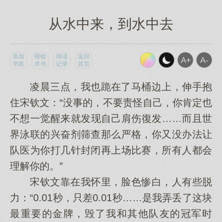
从水中来，到水中去
添加
报错
阅读
返回
书签
求书
记录
首页
凌晨三点，我也跪在了马桶边上，伸手抱
住宋钦文：“没事的，不要责怪自己，你肯定也
不想一觉醒来就发现自己肩伤復发……而且世
界泳联的兴奋剂筛查那么严格，你又没办法让
队医为你打几针封闭再上场比赛，所有人都会
理解你的。”
宋钦文靠在我怀里，脸色惨白，人有些脱
力：“0.01秒，只差0.01秒……是我弄丢了这块
最重要的金牌，毁了我和其他队友的冠军时