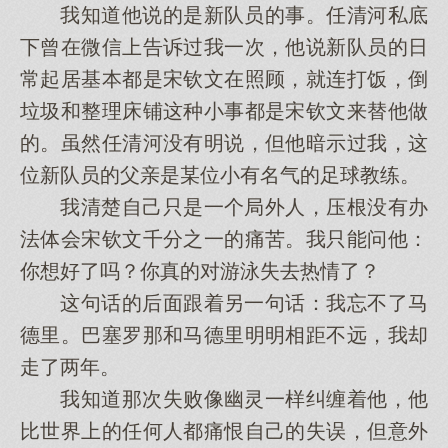
我知道他说的是新队员的事。任清河私底
下曾在微信上告诉过我一次，他说新队员的日
常起居基本都是宋钦文在照顾，就连打饭，倒
垃圾和整理床铺这种小事都是宋钦文来替他做
的。虽然任清河没有明说，但他暗示过我，这
位新队员的父亲是某位小有名气的足球教练。
我清楚自己只是一个局外人，压根没有办
法体会宋钦文千分之一的痛苦。我只能问他：
你想好了吗？你真的对游泳失去热情了？
这句话的后面跟着另一句话：我忘不了马
德里。巴塞罗那和马德里明明相距不远，我却
走了两年。
我知道那次失败像幽灵一样纠缠着他，他
比世界上的任何人都痛恨自己的失误，但意外