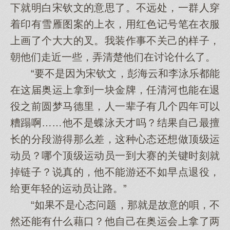
下就明白宋钦文的意思了。不远处，一群人穿
着印有雪雁图案的上衣，用红色记号笔在衣服
上画了个大大的叉。我装作事不关己的样子，
朝他们走近一些，弄清楚他们在讨论什么了。
“要不是因为宋钦文，彭海云和李泳乐都能
在这届奥运上拿到一块金牌，任清河也能在退
役之前圆梦马德里，人一辈子有几个四年可以
糟蹋啊……他不是蝶泳天才吗？结果自己最擅
长的分段游得那么差，这种心态还想做顶级运
动员？哪个顶级运动员一到大赛的关键时刻就
掉链子？说真的，他不能游还不如早点退役，
给更年轻的运动员让路。”
“如果不是心态问题，那就是故意的唄，不
然还能有什么藉口？他自己在奥运会上拿了两