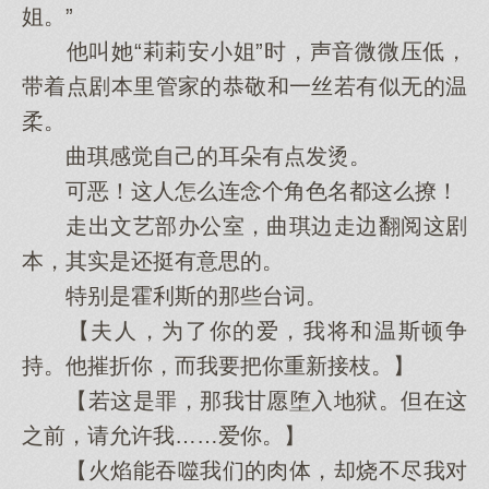
姐。”
他叫她“莉莉安小姐”时，声音微微压低，
带着点剧本里管家的恭敬和一丝若有似无的温
柔。
曲琪感觉自己的耳朵有点发烫。
可恶！这人怎么连念个角色名都这么撩！
走出文艺部办公室，曲琪边走边翻阅这剧
本，其实是还挺有意思的。
特别是霍利斯的那些台词。
【夫人，为了你的爱，我将和温斯顿争
持。他摧折你，而我要把你重新接枝。】
【若这是罪，那我甘愿堕入地狱。但在这
之前，请允许我……爱你。】
【火焰能吞噬我们的肉体，却烧不尽我对