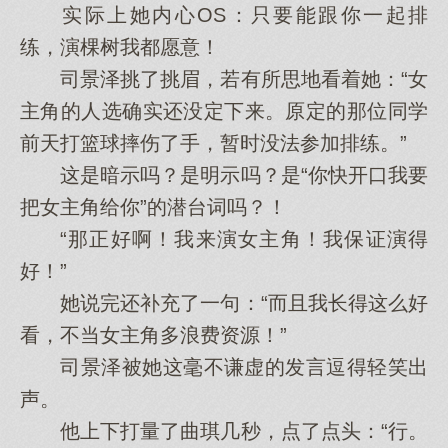
实际上她内心OS：只要能跟你一起排
练，演棵树我都愿意！
司景泽挑了挑眉，若有所思地看着她：“女
主角的人选确实还没定下来。原定的那位同学
前天打篮球摔伤了手，暂时没法参加排练。”
这是暗示吗？是明示吗？是“你快开口我要
把女主角给你”的潜台词吗？！
“那正好啊！我来演女主角！我保证演得
好！”
她说完还补充了一句：“而且我长得这么好
看，不当女主角多浪费资源！”
司景泽被她这毫不谦虚的发言逗得轻笑出
声。
他上下打量了曲琪几秒，点了点头：“行。