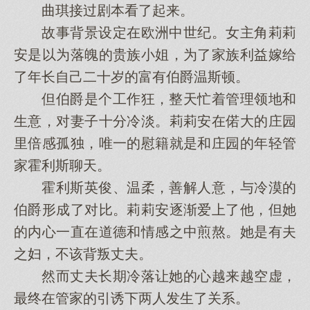
曲琪接过剧本看了起来。
故事背景设定在欧洲中世纪。女主角莉莉
安是以为落魄的贵族小姐，为了家族利益嫁给
了年长自己二十岁的富有伯爵温斯顿。
但伯爵是个工作狂，整天忙着管理领地和
生意，对妻子十分冷淡。莉莉安在偌大的庄园
里倍感孤独，唯一的慰籍就是和庄园的年轻管
家霍利斯聊天。
霍利斯英俊、温柔，善解人意，与冷漠的
伯爵形成了对比。莉莉安逐渐爱上了他，但她
的内心一直在道德和情感之中煎熬。她是有夫
之妇，不该背叛丈夫。
然而丈夫长期冷落让她的心越来越空虚，
最终在管家的引诱下两人发生了关系。