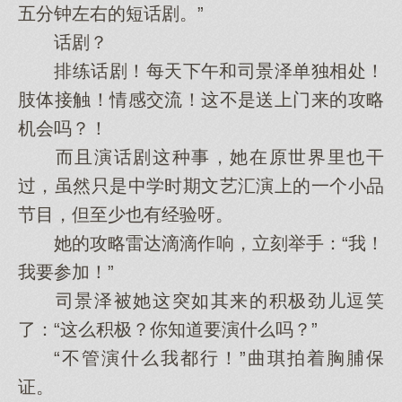
五分钟左右的短话剧。”
话剧？
排练话剧！每天下午和司景泽单独相处！
肢体接触！情感交流！这不是送上门来的攻略
机会吗？！
而且演话剧这种事，她在原世界里也干
过，虽然只是中学时期文艺汇演上的一个小品
节目，但至少也有经验呀。
她的攻略雷达滴滴作响，立刻举手：“我！
我要参加！”
司景泽被她这突如其来的积极劲儿逗笑
了：“这么积极？你知道要演什么吗？”
“不管演什么我都行！”曲琪拍着胸脯保
证。