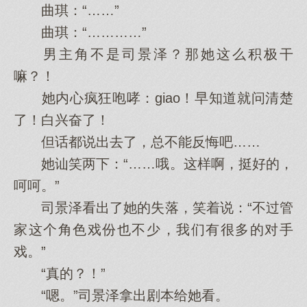
曲琪：“……”
曲琪：“…………”
男主角不是司景泽？那她这么积极干
嘛？！
她内心疯狂咆哮：giao！早知道就问清楚
了！白兴奋了！
但话都说出去了，总不能反悔吧……
她讪笑两下：“……哦。这样啊，挺好的，
呵呵。”
司景泽看出了她的失落，笑着说：“不过管
家这个角色戏份也不少，我们有很多的对手
戏。”
“真的？！”
“嗯。”司景泽拿出剧本给她看。