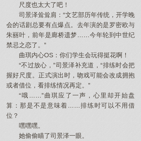
尺度也太大了吧！
司景泽耸耸肩：“文艺部历年传统，开学晚
会的话剧总要有点爆点。去年演的是罗密欧与
朱丽叶，前年是廊桥遗梦……今年轮到中世纪
禁忌之恋了。”
曲琪内心OS：你们学生会玩得挺花啊！
“不过放心，”司景泽补充道，“排练时会把
握好尺度。正式演出时，吻戏可能会改成拥抱
或者借位，看排练情况再定。”
“哦……”曲琪应了一声，心里却开始盘
算：那是不是意味着……排练时可以不用借
位？
嘿嘿嘿。
她偷偷瞄了司景泽一眼。