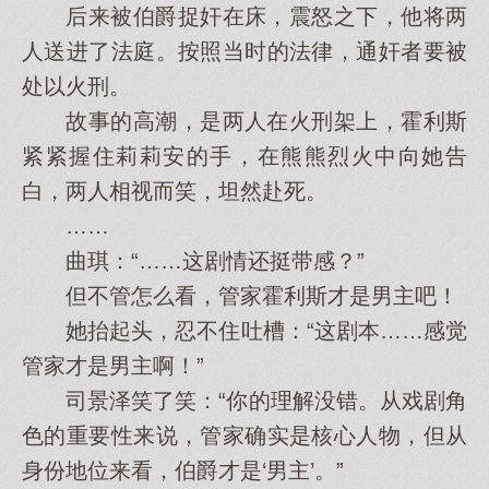
后来被伯爵捉奸在床，震怒之下，他将两
人送进了法庭。按照当时的法律，通奸者要被
处以火刑。
故事的高潮，是两人在火刑架上，霍利斯
紧紧握住莉莉安的手，在熊熊烈火中向她告
白，两人相视而笑，坦然赴死。
……
曲琪：“……这剧情还挺带感？”
但不管怎么看，管家霍利斯才是男主吧！
她抬起头，忍不住吐槽：“这剧本……感觉
管家才是男主啊！”
司景泽笑了笑：“你的理解没错。从戏剧角
色的重要性来说，管家确实是核心人物，但从
身份地位来看，伯爵才是‘男主’。”