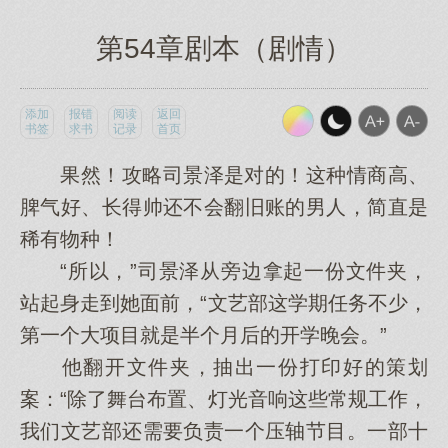
第54章剧本（剧情）
添加
报错
阅读
返回
书签
求书
记录
首页
果然！攻略司景泽是对的！这种情商高、
脾气好、长得帅还不会翻旧账的男人，简直是
稀有物种！
“所以，”司景泽从旁边拿起一份文件夹，
站起身走到她面前，“文艺部这学期任务不少，
第一个大项目就是半个月后的开学晚会。”
他翻开文件夹，抽出一份打印好的策划
案：“除了舞台布置、灯光音响这些常规工作，
我们文艺部还需要负责一个压轴节目。一部十