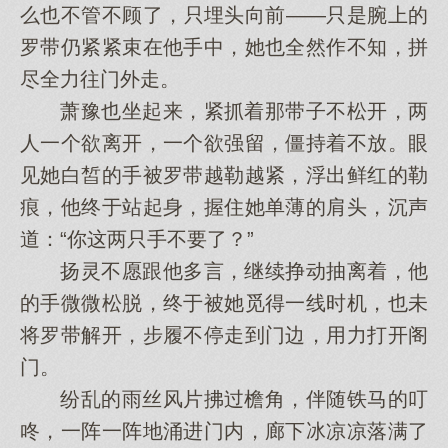
么也不管不顾了，只埋头向前——只是腕上的
罗带仍紧紧束在他手中，她也全然作不知，拼
尽全力往门外走。
萧豫也坐起来，紧抓着那带子不松开，两
人一个欲离开，一个欲强留，僵持着不放。眼
见她白皙的手被罗带越勒越紧，浮出鲜红的勒
痕，他终于站起身，握住她单薄的肩头，沉声
道：“你这两只手不要了？”
扬灵不愿跟他多言，继续挣动抽离着，他
的手微微松脱，终于被她觅得一线时机，也未
将罗带解开，步履不停走到门边，用力打开阁
门。
纷乱的雨丝风片拂过檐角，伴随铁马的叮
咚，一阵一阵地涌进门内，廊下冰凉凉落满了