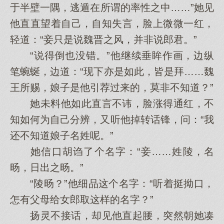
于半壁一隅，逃遁在所谓的率性之中……”她见
他直直望着自己，自知失言，脸上微微一红，
轻道：“妾只是说魏晋之风，并非说郎君。”
“说得倒也没错。”他继续垂眸作画，边纵
笔蜿蜒，边道：“现下亦是如此，皆是拜……魏
王所赐，娘子是他引荐过来的，莫非不知道？”
她未料他如此直言不讳，脸涨得通红，不
知如何为自己分辨，又听他掉转话锋，问：“我
还不知道娘子名姓呢。”
她信口胡诌了个名字：“妾……姓陵，名
旸，日出之旸。”
“陵旸？”他细品这个名字：“听着挺拗口，
怎有父母给女郎取这样的名字？”
扬灵不接话，却见他直起腰，突然朝她凑