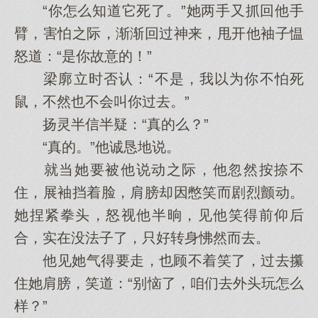
“你怎么知道它死了。”她两手又抓回他手
臂，害怕之际，渐渐回过神来，甩开他袖子愠
怒道：“是你故意的！”
梁廓立时否认：“不是，我以为你不怕死
鼠，不然也不会叫你过去。”
扬灵半信半疑：“真的么？”
“真的。”他诚恳地说。
就当她要被他说动之际，他忽然按捺不
住，展袖挡着脸，肩膀却因憋笑而剧烈颤动。
她捏紧拳头，怒视他半晌，见他笑得前仰后
合，实在没法子了，只好转身怫然而去。
他见她气得要走，也顾不着笑了，过去攥
住她肩膀，笑道：“别恼了，咱们去外头玩怎么
样？”