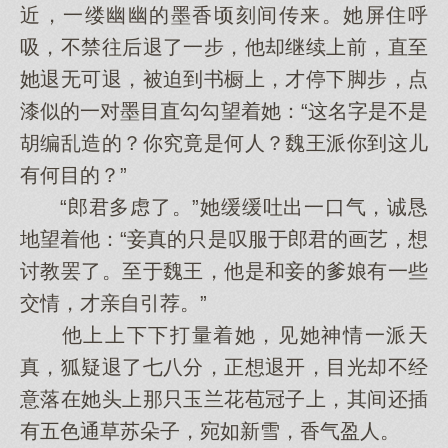
近，一缕幽幽的墨香顷刻间传来。她屏住呼
吸，不禁往后退了一步，他却继续上前，直至
她退无可退，被迫到书橱上，才停下脚步，点
漆似的一对墨目直勾勾望着她：“这名字是不是
胡编乱造的？你究竟是何人？魏王派你到这儿
有何目的？”
“郎君多虑了。”她缓缓吐出一口气，诚恳
地望着他：“妾真的只是叹服于郎君的画艺，想
讨教罢了。至于魏王，他是和妾的爹娘有一些
交情，才亲自引荐。”
他上上下下打量着她，见她神情一派天
真，狐疑退了七八分，正想退开，目光却不经
意落在她头上那只玉兰花苞冠子上，其间还插
有五色通草苏朵子，宛如新雪，香气盈人。