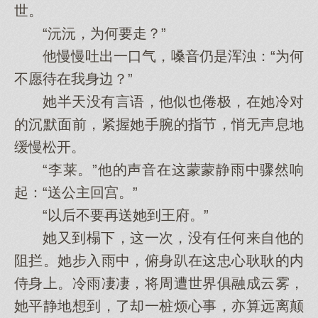
世。
“沅沅，为何要走？”
他慢慢吐出一口气，嗓音仍是浑浊：“为何
不愿待在我身边？”
她半天没有言语，他似也倦极，在她冷对
的沉默面前，紧握她手腕的指节，悄无声息地
缓慢松开。
“李莱。”他的声音在这蒙蒙静雨中骤然响
起：“送公主回宫。”
“以后不要再送她到王府。”
她又到榻下，这一次，没有任何来自他的
阻拦。她步入雨中，俯身趴在这忠心耿耿的内
侍身上。冷雨凄凄，将周遭世界俱融成云雾，
她平静地想到，了却一桩烦心事，亦算远离颠