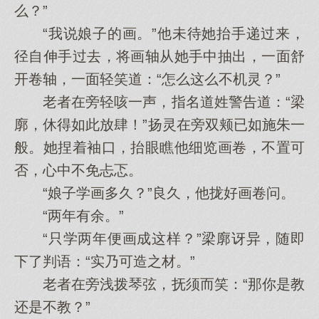
么？”
“我说娘子的画。”他未待她抬手递过来，
径自伸手过去，将画轴从她手中抽出，一面舒
开卷轴，一面轻笑道：“怎么这么不机灵？”
老者在旁轻咳一声，指名道姓警告道：“梁
廓，休得如此放肆！”扬灵在旁双颊已如施朱一
般。她捏着袖口，抬眼瞧他细览画卷，不置可
否，心中不免忐忑。
“娘子学画多久？”良久，他拢好画卷问。
“两年有余。”
“只学两年便画成这样？”梁廓讶异，随即
下了判语：“实乃可造之材。”
老者在旁浅拨琴弦，抚须而笑：“那你是教
还是不教？”