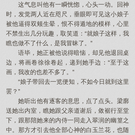
这气息叫他有一瞬恍惚，心头一动。回神
时，发觉两人近在咫尺，垂眼即可见这小娘子
被他逼得双颊生晕，恨不得遁地的模样，心里
不禁生出几分玩趣，取笑道：“就娘子这样，我
瞧也做不了什么，是我冒昧了。”
语毕，她正被他说得暗恼，却见他退回桌
边，将画卷徐徐卷起，递到她手边：“至于这
画，我改的也差不多了。”
“娘子带回去一览便知，不如今日就到这里
罢？”
她听出他有逐客的意思，点了点头。梁廓
送她出内室，瞧她跟父亲道谢后，敛裾行至堂
下，跟那陪她来的内侍一同走入翠润的幽篁之
中。那方才引去他全部心神的白玉兰花，也随