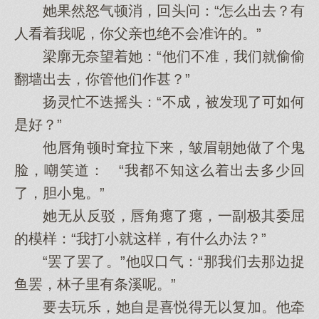
她果然怒气顿消，回头问：“怎么出去？有
人看着我呢，你父亲也绝不会准许的。”
梁廓无奈望着她：“他们不准，我们就偷偷
翻墙出去，你管他们作甚？”
扬灵忙不迭摇头：“不成，被发现了可如何
是好？”
他唇角顿时耷拉下来，皱眉朝她做了个鬼
脸，嘲笑道： “我都不知这么着出去多少回
了，胆小鬼。”
她无从反驳，唇角瘪了瘪，一副极其委屈
的模样：“我打小就这样，有什么办法？”
“罢了罢了。”他叹口气：“那我们去那边捉
鱼罢，林子里有条溪呢。”
要去玩乐，她自是喜悦得无以复加。他牵