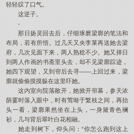
轻轻叹了口气。
这逆子。
-
那日扬灵回去后，仔细琢磨梁廓的笔法和
布局，若有所悟。过几天又央李莱再送她去梁
府，几次见面下来，两人熟稔不少。她又择日
到两人作画的书斋里头去，却不见梁廓踪迹，
她四下观望，又到帘后去寻——上回过来，梁
廓就偷偷摸摸躲在这里吓她。
这内室向院落敞开，她掀开帘幕，参天浓
荫霎时落入眼中，时有莺啭于繁枝之间，再抬
头一看，梁廓果然坐在上头，一身黛青色襕
衫，几与背后翠叶白花相融。
她走到树下，仰头问：“你怎么跑到这上