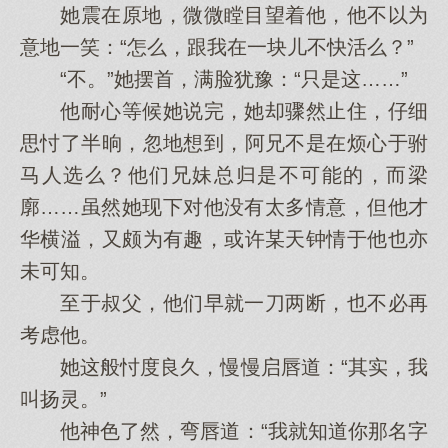
她震在原地，微微瞠目望着他，他不以为
意地一笑：“怎么，跟我在一块儿不快活么？”
“不。”她摆首，满脸犹豫：“只是这……”
他耐心等候她说完，她却骤然止住，仔细
思忖了半晌，忽地想到，阿兄不是在烦心于驸
马人选么？他们兄妹总归是不可能的，而梁
廓……虽然她现下对他没有太多情意，但他才
华横溢，又颇为有趣，或许某天钟情于他也亦
未可知。
至于叔父，他们早就一刀两断，也不必再
考虑他。
她这般忖度良久，慢慢启唇道：“其实，我
叫扬灵。”
他神色了然，弯唇道：“我就知道你那名字