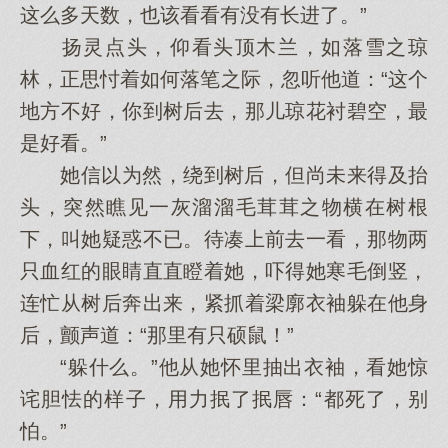
这么多天数，也该看看有没有长进了。”
扬灵点头，仰看头顶木兰，如落雪之琼
林，正思忖着如何落笔之际，忽听他道：“这个
地方不好，你到树后去，那儿琼花衬碧空，最
是好看。”
她信以为然，绕到树后，但尚未来得及抬
头，突然瞧见一灰溜溜毛茸茸之物横在树根
下，叫她疑惑不已。待凑上前去一看，那物两
只血红的眼睛直直瞪着她，吓得她寒毛倒竖，
连忙从树后奔出来，紧抓着梁廓衣袖躲在他身
后，颤声道：“那里有只硕鼠！”
“躲什么。”他从她怀里抽出衣袖，看她惊
诧胆怯的样子，用力抿了抿唇：“都死了，别
怕。”