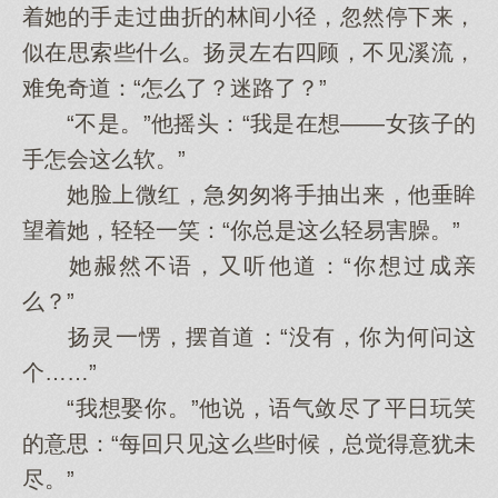
着她的手走过曲折的林间小径，忽然停下来，
似在思索些什么。扬灵左右四顾，不见溪流，
难免奇道：“怎么了？迷路了？”
“不是。”他摇头：“我是在想——女孩子的
手怎会这么软。”
她脸上微红，急匆匆将手抽出来，他垂眸
望着她，轻轻一笑：“你总是这么轻易害臊。”
她赧然不语，又听他道：“你想过成亲
么？”
扬灵一愣，摆首道：“没有，你为何问这
个……”
“我想娶你。”他说，语气敛尽了平日玩笑
的意思：“每回只见这么些时候，总觉得意犹未
尽。”