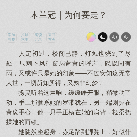
木兰冠｜为何要走？
添加
报错
阅读
返回
书签
求书
记录
首页
人定初过，楼阁已静，灯烛也烧到了尽
处，只剩下风打窗扇萧萧的呼声，隐隐间有
雨，又或许只是她的幻象——不过安知这无常
人世，一切所知所得，又孰非幻梦？
扬灵听着这声响，缓缓睁开眼，稍微动了
动，手上那捆系她的罗带犹在，另一端则握在
萧豫手心。他一只手正横在她的肩背，轻柔抚
揉她的面颊。
她陡然坐起身，赤足踏到脚凳上，好似什