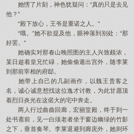
她愣了片刻，神色犹疑问：“真的只是去见
他？”
“殿下放心，王爷是重诺之人。”
“哦。”她不欲提及他，眼神落到别处：“那
好罢。”
她确实对那春山晚照图的主人兴致颇浓，
某日趁着皇兄忙碌，她偷偷遁出宫外，随李莱
到那前宰相的府邸。
她带上自己的几副画作，以魏王贵客之
名，诚心诚意想找这位逸才讨教，为此甘愿顶
着烈日炎光在这偌大的宅中奔走。
两人行过曲曲回廊，宏丽堂殿，终于到一
处书斋前，见一白须老者坐于窗边幽绿的竹影
之下，垂首奏琴。李莱退避到廊庑外，她则环