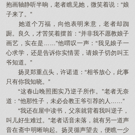
抱画轴静听半晌，老者瞧见她，微笑着说：“娘
子来了。”
她道个万福，向他表明来意，老者却踟
蹰。良久，才苦笑着摆首：“并非我不愿教娘子
画艺，实在是……”他喟叹一声：“我见娘子一
心求学，还是告诉你实情罢，请娘子切勿叫王
爷知道。”
扬灵郑重点头，许诺道：“相爷放心，此事
只有你我知晓。”
“这春山晚照图实乃逆子所作。”老者无奈
道：“他那性子，未必会教王爷引荐的人……”
“我还在屋中读书，父亲就背着我叫逆子，
叫儿好生难过。”老者话音未落，就有另一道声
音在斋中明晰响起。扬灵循声望去，便瞧一少