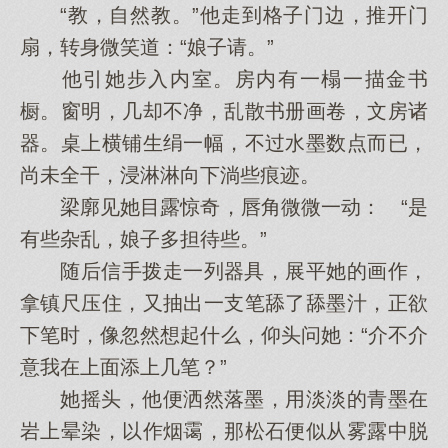
“教，自然教。”他走到格子门边，推开门
扇，转身微笑道：“娘子请。”
他引她步入内室。房内有一榻一描金书
橱。窗明，几却不净，乱散书册画卷，文房诸
器。桌上横铺生绢一幅，不过水墨数点而已，
尚未全干，浸淋淋向下淌些痕迹。
梁廓见她目露惊奇，唇角微微一动： “是
有些杂乱，娘子多担待些。”
随后信手拨走一列器具，展平她的画作，
拿镇尺压住，又抽出一支笔舔了舔墨汁，正欲
下笔时，像忽然想起什么，仰头问她：“介不介
意我在上面添上几笔？”
她摇头，他便洒然落墨，用淡淡的青墨在
岩上晕染，以作烟霭，那松石便似从雾露中脱