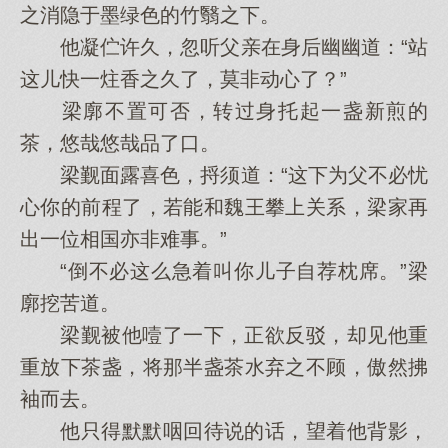
之消隐于墨绿色的竹翳之下。
他凝伫许久，忽听父亲在身后幽幽道：“站
这儿快一炷香之久了，莫非动心了？”
梁廓不置可否，转过身托起一盏新煎的
茶，悠哉悠哉品了口。
梁觐面露喜色，捋须道：“这下为父不必忧
心你的前程了，若能和魏王攀上关系，梁家再
出一位相国亦非难事。”
“倒不必这么急着叫你儿子自荐枕席。”梁
廓挖苦道。
梁觐被他噎了一下，正欲反驳，却见他重
重放下茶盏，将那半盏茶水弃之不顾，傲然拂
袖而去。
他只得默默咽回待说的话，望着他背影，