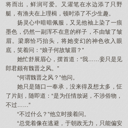
将而出，鲜润可爱。又濯笔在水边添了只野
艇，有渔夫在上理楫，顿时添了不少生趣。
扬灵心中暗暗佩服，又见他袖上染了一痕
墨色，仍然一副浑不在意的样子，不由皱了皱
眉。梁廓恰巧抬头，将她变幻的神色收入眼
底，笑着问：“娘子何故皱眉？”
她忙舒展眉心，摆首道：“我……妾只是见
郎君颇有魏晋之风。”
“何谓魏晋之风？”他问。
她只是随口一奉承，没来得及想太多，怔
了片刻，随即道：“是为任情放诞，不涉俗物，
不过……”
“不过什么？”他立时接着问。
“总觉着像在逃避，于朝政无力，只能偏安