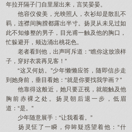
年拉开隔子门自里屋出来，言笑晏晏。
他容仪俊美，光映照人，衣衫却是散乱不
羁，连襟间胸膛都露出半寸。扬灵从未见过如
此不知修整的男子，目光甫一触及他的胸口，
忙躲避开，颊边涌出桃花色。
老者看到他，出声呵斥道：“瞧你这放浪样
子，穿好衣裳再见客！”
“这又何妨。”少年懒懒应答，随即信步走
到她身前，垂目看她：“就是你要找我学画？”
他靠得这般近，她只要正视，就能触及他
胸前赤裸之处。扬灵朝后退一步，低眉
道：“是。”
少年随意展手：“让我看看。”
扬灵怔了一瞬，仰眸疑惑望着他：“什