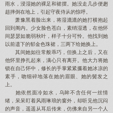
雨水，浸湿她的裸足和裙摆。她没走几步便趔
趄摔倒在地上，引起守夜侍从的惊呼。
萧豫黑着脸出来，将湿漉漉的她打横抱起
回到阁内。少女脸色苍白，素绡湿透，在他怀
间瑟瑟如脆弱秋叶，样子十分可怜。他找到她
以前遗下的郁金色珠裙，三两下给她换上。
其间她如往常般乖巧，但换上之后，又在
他怀里挣扎起来，满心只有离开。他大力将她
锁在自己怀中，修长的手掌紧紧攥着她冰凉的
素手，吻细碎地落在她的眉眼、她的鬓发之
上。
她依然面冷如水，乌眸不含任何一丝情
绪，呆呆盯着风雨琳琅的窗外，却听见他沉闷
的声音，遥遥从耳后传来，仿佛来自另一个人