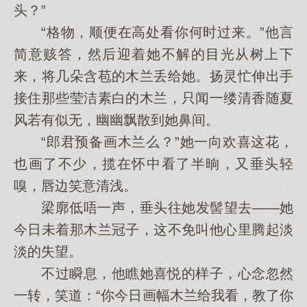
头？”
“格物，顺便在高处看你何时过来。”他言
简意赅答，然后迎着她不解的目光从树上下
来，将几朵含苞的木兰丢给她。扬灵忙伸出手
接住那些莹洁素白的木兰，只闻一缕清香随夏
风若有似无，幽幽飘散到她鼻间。
“郎君预备画木兰么？”她一向欢喜这花，
也画了不少，揽在怀中看了半晌，又垂头轻
嗅，唇边笑意清浅。
梁廓低唔一声，垂头往她发髻望去——她
今日未着那木兰冠子，这不免叫他心里腾起淡
淡的失望。
不过瞬息，他瞧她喜悦的样子，心念忽然
一转，笑道：“你今日画幅木兰给我看，教了你