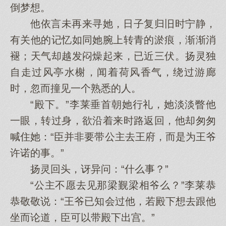
倒梦想。
他依言未再来寻她，日子复归旧时宁静，
有关他的记忆如同她腕上转青的淤痕，渐渐消
褪；天气却越发闷燥起来，已近三伏。扬灵独
自走过风亭水榭，闻着荷风香气，绕过游廊
时，忽而撞见一个熟悉的人。
“殿下。”李莱垂首朝她行礼，她淡淡瞥他
一眼，转过身，欲沿着来时路返回，他却匆匆
喊住她：“臣并非要带公主去王府，而是为王爷
许诺的事。”
扬灵回头，讶异问：“什么事？”
“公主不愿去见那梁觐梁相爷么？”李莱恭
恭敬敬说：“王爷已知会过他，若殿下想去跟他
坐而论道，臣可以带殿下出宫。”