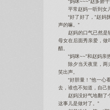
“妈咪~~~“赵多娇十
平常赵妈一听到女儿撒
“好了好了，”赵妈抚
声的嘛。”
赵妈的口气已然是软
母女在后面秀亲爱，做
醋。
“妈咪~~”和赵妈亲
除夕当天夜里，两夫
笑出声。
“好胆量！”他一心看
去，谁也不知道，自己
赵妈没好气地翻了个白
这事儿是做对了。”