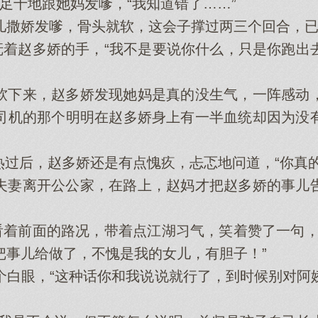
足十地跟她妈发嗲，“我知道错了……”
娇发嗲，骨头就软，这会子撑过两三个回合，已
着赵多娇的手，“我不是要说你什么，只是你跑出
下来，赵多娇发现她妈是真的没生气，一阵感动，
司机的那个明明在赵多娇身上有一半血统却因为没
热过后，赵多娇还是有点愧疚，忐忑地问道，“你真的
妻离开公公家，在路上，赵妈才把赵多娇的事儿告
着前面的路况，带着点江湖习气，笑着赞了一句，
把事儿给做了，不愧是我的女儿，有胆子！”
眼，“这种话你和我说说就行了，到时候别对阿