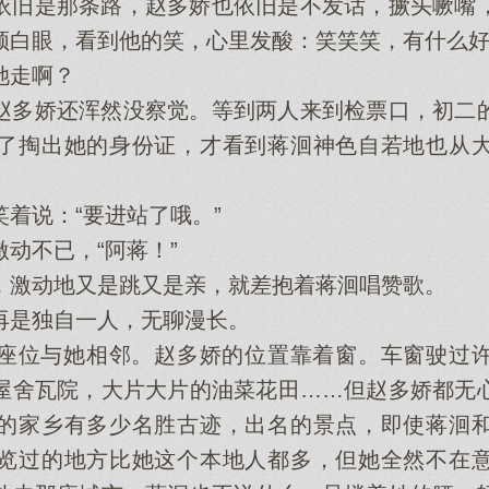
旧是那条路，赵多娇也依旧是不发话，撅头噘嘴，
频白眼，看到他的笑，心里发酸：笑笑笑，有什么
走啊？
多娇还浑然没察觉。等到两人来到检票口，初二的
了掏出她的身份证，才看到蒋洄神色自若地也从
。
说：“要进站了哦。”
不已，“阿蒋！”
激动地又是跳又是亲，就差抱着蒋洄唱赞歌。
是独自一人，无聊漫长。
位与她相邻。赵多娇的位置靠着窗。车窗驶过许
屋舍瓦院，大片大片的油菜花田……但赵多娇都无
的家乡有多少名胜古迹，出名的景点，即使蒋洄
览过的地方比她这个本地人都多，但她全然不在