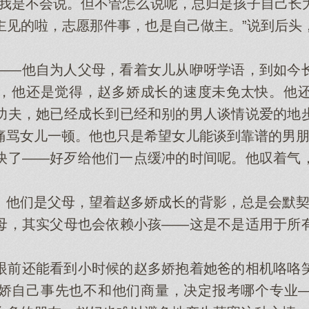
是不会说。但不管怎么说呢，总归是孩子自己长
主见的啦，志愿那件事，也是自己做主。”说到后头
—他自为人父母，看着女儿从咿呀学语，到如今长
，他还是觉得，赵多娇成长的速度未免太快。他
功夫，她已经成长到已经和别的男人谈情说爱的地
痛骂女儿一顿。他也只是希望女儿能谈到靠谱的男
了——好歹给他们一点缓冲的时间呢。他叹着气，
们是父母，望着赵多娇成长的背影，总是会默契
，其实父母也会依赖小孩——这是不是适用于所有
前还能看到小时候的赵多娇抱着她爸的相机咯咯笑
娇自己事先也不和他们商量，决定报考哪个专业