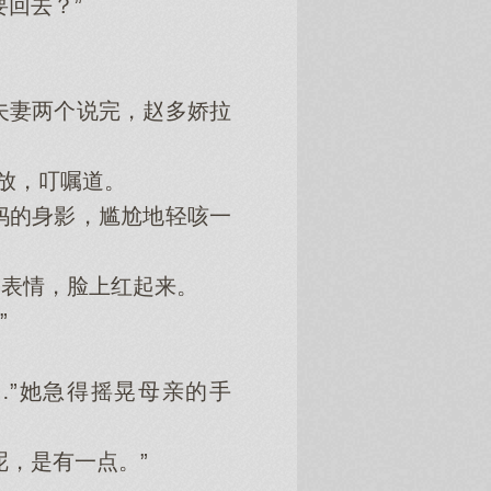
回去？”
妻两个说完，赵多娇拉
放，叮嘱道。
的身影，尴尬地轻咳一
表情，脸上红起来。
”
”她急得摇晃母亲的手
，是有一点。”