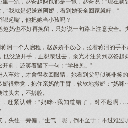
一沉，赵爸赵妈也都是一惊，赵爸说：“现在就要
，“我就是想送送阿娇，看到她安全回家就好。”
嘟起嘴，他把她当小孩吗？
赵妈也不好再挽留，只好说一句路上注意安全。夫
。
蒋洄一个人启程，赵多娇不放心，拉着蒋洄的手不
也没放开手，正想亲过去，余光才注意到赵爸赵妈
开前，还笑着留下一句：“学校见。”
车站，才舍得收回眼睛。她看到父母似笑非笑的
很乖觉，抱住亲妈的手臂，软软地撒娇：“妈咪~
过头去，不搭腔。
赶紧认错：“妈咪~我知道错了，对不起啊……
”
头往一旁偏，“生气 呢，倒不至于；不过难过呢