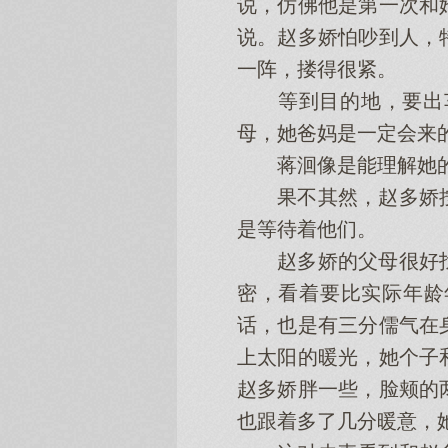
说，仿佛他是第一次和
说。赵多娇怕吵到人，
一阵，搂得很紧。
等到目的地，要出车
母，她爸妈是一定会来
蒋洄像是能理解她的心
果不其然，赵多娇按
是等待着他们。
赵多娇的父母很好找
密，看着要比实际年龄
话，也是有三分儒气在
上太阳的暖光，她个子
赵多娇胖一些，脸颊的
也跟着多了几分暖意，