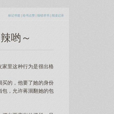
标记书签
|
给书点赞
|
报错求书
|
阅读记录
的辣哟～
家里这种行为是很出格
买的，他要了她的身份
指包，允许蒋洄翻她的包