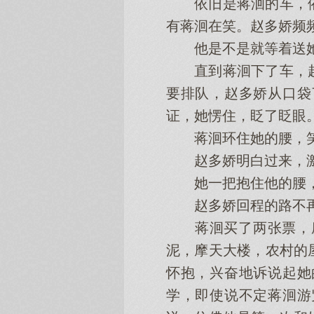
依旧是蒋洄的车，依
有蒋洄在笑。赵多娇频
他是不是就等着送她
直到蒋洄下了车，赵
要排队，赵多娇从口袋
证，她愣住，眨了眨眼
蒋洄环住她的腰，笑着
赵多娇明白过来，激动
她一把抱住他的腰，
赵多娇回程的路不再
蒋洄买了两张票，座
泥，摩天大楼，农村的
怀抱，兴奋地诉说起她
学，即使说不定蒋洄游