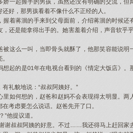
娇一起握手的男孩，虽然还没有明确的交流，但两
好还好，那男孩看着不像什么不正经的人。
握着蒋洄的手来到父母面前，介绍蒋洄的时候还有
友，还是能拿得出手的。她害羞着介绍，声音软乎乎
被这么一叫，当即骨头就酥了，他那笑容能说明一
亮。
起的是01年在电视台看到的《情定大饭店》。
礼貌地说：“叔叔阿姨好。”
里如何想的，赵爸和赵妈不会表现得太明显。两人
都在考虑要怎么说话。赵爸先开了口。
”他提议道。
谢叔叔阿姨的好意。不过……我还得马上赶回家去