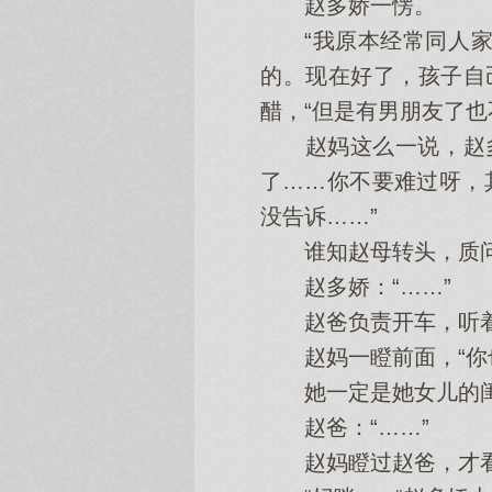
赵多娇一愣。
“我原本经常同人家
的。现在好了，孩子自
醋，“但是有男朋友了也
赵妈这么一说，赵多
了……你不要难过呀，
没告诉……”
谁知赵母转头，质问她
赵多娇：“……”
赵爸负责开车，听着老
赵妈一瞪前面，“你也
她一定是她女儿的闺蜜
赵爸：“……”
赵妈瞪过赵爸，才看