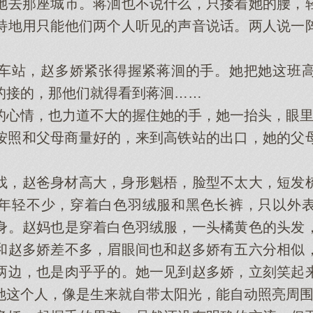
她去那座城市。蒋洄也不说什么，只搂着她的腰，
特地用只能他们两个人听见的声音说话。两人说一
站，赵多娇紧张得握紧蒋洄的手。她把她这班高
的接的，那他们就得看到蒋洄……
情，也力道不大的握住她的手，她一抬头，眼里
照和父母商量好的，来到高铁站的出口，她的父母
，赵爸身材高大，身形魁梧，脸型不太大，短发梳
年轻不少，穿着白色羽绒服和黑色长裤，只以外
身。赵妈也是穿着白色羽绒服，一头橘黄色的头发
和赵多娇差不多，眉眼间也和赵多娇有五六分相似
两边，也是肉乎乎的。她一见到赵多娇，立刻笑起
她这个人，像是生来就自带太阳光，能自动照亮周