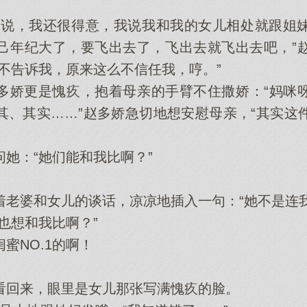
说，我还很得意，我说我和我的女儿相处就跟姐妹
己年纪大了，要飞出去了，飞出去就飞出去吧，”
不告诉我，原来这么不信任我，哼。”
娇更是愧疚，抱着母亲的手臂不住撒娇：“妈咪呀
其、其实……”赵多娇急切地想安慰母亲，“其实这
：“她们能和我比啊？”
婆和女儿的谈话，凉凉地插入一句：“她不是连我
想和我比啊？”
NO.1的啊！
回来，眼里是女儿那张写满愧疚的脸。