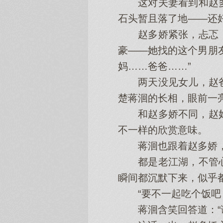
这对夫妻看到和赵多
石头暂且落了地——还
赵多娇紧张，忐忑，
豪——她找的这个男朋
妈……爸爸……”
两天没见女儿，赵爸
楚蒋洄的长相，眼前一
和赵多娇不同，赵妈想
不一样的欣赏意味。
蒋洄也跟着赵多娇，有
都是老江湖，不管心
瞬间都沉默下来，似乎
“要不一起吃个饭吧？
蒋洄含笑回答道：“谢