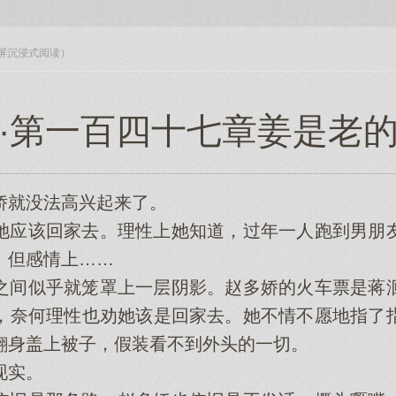
入全屏沉浸式阅读）
·第一百四十七章姜是老
就没法高兴起来了。
应该回家去。理性上她知道，过年一人跑到男朋友
。但感情上……
间似乎就笼罩上一层阴影。赵多娇的火车票是蒋洄
，奈何理性也劝她该是回家去。她不情不愿地指了
翻身盖上被子，假装看不到外头的一切。
现实。