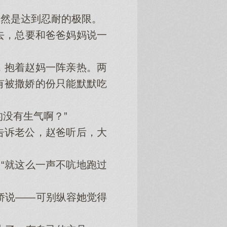
然是达到忍耐的极限。
去，总要和爸爸妈妈说一
抱着赵妈一阵亲热。两
有被撒娇的份只能默默吃
没有生气啊？”
诉老公，赵爸听后，大
“就这么一声不吭地跑过
娇说——可别纵容她觉得