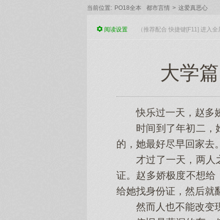
当前位置:
PO18全本
都市言情
>
这爱真恶心
阅读
设置
（推荐配合 快捷键[F11] 进
大学篇
快乐过一天，赵多娇
时间到了年初二，她
的，她最好尽早回家去
才过了一天，两人之
证。赵多娇极度不想给
给她找身份证，然后就
然而人也不能改变