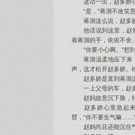
这话一出，赵多娇心里
“是，”蒋洄不改笑意
蒋洄这么说，赵多娇
他话说到这里，赵爸
着蒋洄的手，依依不舍
“你要小心啊。”想到
蒋洄温柔地应下来，
声，这才松开赵多娇。松
赵多娇是直到蒋洄进入
一上父母的车，赵多娇
赵妈故意沉下脸，转
赵多娇心里急起来，
臂，“你不要生气嘛……
赵妈尚且还能沉住气，