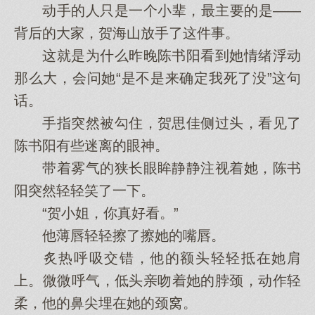
动手的人只是一个小辈，最主要的是——
背后的大家，贺海山放手了这件事。
这就是为什么昨晚陈书阳看到她情绪浮动
那么大，会问她“是不是来确定我死了没”这句
话。
手指突然被勾住，贺思佳侧过头，看见了
陈书阳有些迷离的眼神。
带着雾气的狭长眼眸静静注视着她，陈书
阳突然轻轻笑了一下。
“贺小姐，你真好看。”
他薄唇轻轻擦了擦她的嘴唇。
炙热呼吸交错，他的额头轻轻抵在她肩
上。微微呼气，低头亲吻着她的脖颈，动作轻
柔，他的鼻尖埋在她的颈窝。