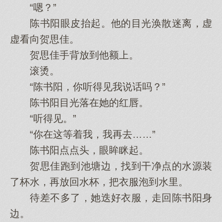
“嗯？”
陈书阳眼皮抬起。他的目光涣散迷离，虚
虚看向贺思佳。
贺思佳手背放到他额上。
滚烫。
“陈书阳，你听得见我说话吗？”
陈书阳目光落在她的红唇。
“听得见。”
“你在这等着我，我再去……”
陈书阳点点头，眼眸眯起。
贺思佳跑到池塘边，找到干净点的水源装
了杯水，再放回水杯，把衣服泡到水里。
待差不多了，她迭好衣服，走回陈书阳身
边。