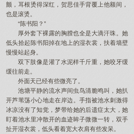
颤，耳根烫得深红，贺思佳手背覆上他额间，
也是滚烫。
“陈书阳？”
厚外套下裸露的胸膛也全是大滴汗珠。她
低头拾起陈书阳掉在地上的湿衣裳，扶着墙壁
慢慢站起身。
双下肢像是灌了水泥样千斤重，她咬牙缓
缓往前走。
外面天已经有些微亮了。
池塘平静的流水声间虫鸟清脆鸣叫，她扒
开芦苇荡小心地走在岸边。手指被池水刺激得
冰凉没有了知觉，梦带给她的后遗症太大，她
盯着池水里冲散开的血迹眸子微微一转，双手
扯开湿衣裳，低头看着宽大衣肩有些发呆。