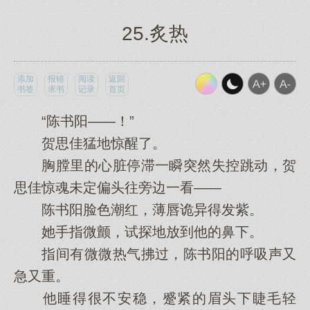
25.炙热
添加
报错
阅读
返回
书签
求书
记录
首页
“陈书阳——！”
贺思佳猛地惊醒了。
胸膛里的心脏停滞一瞬突然失控跳动，贺
思佳惊魂未定偏头往旁边一看——
陈书阳脸色潮红，薄唇诡异得发紫。
她手指微颤，试探地放到他的鼻下。
指间有微微热气拂过，陈书阳的呼吸声又
急又重。
他睡得很不安稳，蹙紧的眉头下睫毛轻