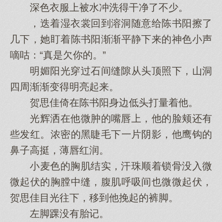
深色衣服上被水冲洗得干净了不少。
，迭着湿衣裳回到溶洞随意给陈书阳擦了
几下，她盯着陈书阳渐渐平静下来的神色小声
嘀咕：“真是欠你的。”
明媚阳光穿过石间缝隙从头顶照下，山洞
四周渐渐变得明亮起来。
贺思佳倚在陈书阳身边低头打量着他。
光辉洒在他微肿的嘴唇上，他的脸颊还有
些发红。浓密的黑睫毛下一片阴影，他鹰钩的
鼻子高挺，薄唇红润。
小麦色的胸肌结实，汗珠顺着锁骨没入微
微起伏的胸膛中缝，腹肌呼吸间也微微起伏，
贺思佳目光往下，移到他挽起的裤脚。
左脚踝没有胎记。