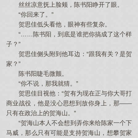
丝丝凉意抚上脸颊，陈书阳睁开了眼。
“你回来了。”
贺思佳低头看他，眼神有些复杂。
“……陈书阳，到底是谁把你搞成了这个样
子？”
贺思佳侧头附到他耳边：“跟我有关？是贺
家？”
陈书阳睫毛微颤。
“你不说，那我就猜。”
贺思佳目视他：“贺有为现在正与你大哥打
商业战役，他是没心思想到放你身上，那——
只有在政治上的贺海山。”
“贺海山本人不会想到弄你来给陈家一个下
马威，那么只有可能是支持贺海山，想攀贺家