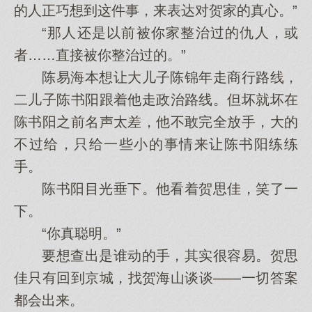
的人正巧想到这件事，来表达对贺家的真心。”
“那人还是以前被你家整治过的仇人，或
者……直接被你整治过的。”
陈易海本想让大儿子陈锦年走商行路线，
二儿子陈书阳跟着他走政治路线。但坏就坏在
陈书阳之前名声太差，他不敢完全放手，大的
不过给，只给一些小的事情来让陈书阳练练
手。
陈书阳目光垂下。他看着贺思佳，笑了一
下。
“你真聪明。”
要想查出是谁动的手，其实很容易。贺思
佳只有回到京城，找贺海山谈谈——一切答案
都会出来。