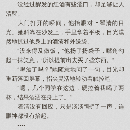
没经过醒发的红酒有些涩口，却足够让人
清醒。
大门打开的瞬间，他抬眼对上瞿清的目
光。她斜靠在沙发上，手里拿着平板，目光漠
然地掠过他身上的酒渍和外送袋。
“没来得及做饭，”他扬了扬袋子，嘴角勾
起一抹笑意，“所以提前出去买了些东西。”
“喝酒了吗？”她随意地问了一句，目光却
重新落回屏幕，指尖灵活地转动着触控笔。
“嗯，几个同学在这边，硬拉着我喝了两
杯，结果酒洒在身上了。”
瞿清没有回应，只是淡淡“嗯”了一声，连
眼神都没有抬起。
----