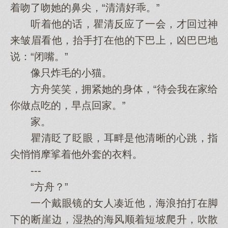
着吻了吻她的鼻尖，“清清好乖。”
听着他的话，瞿清反应了一会，才回过神
来皱眉看他，抬手打在他的下巴上，凶巴巴地
说：“闭嘴。”
像只炸毛的小猫。
方舟笑笑，拥紧她的身体，“待会我在家给
你做点吃的，早点回家。”
家。
瞿清眨了眨眼，耳畔是他清晰的心跳，指
尖悄悄摩挲着他外套的衣料。
---
“方舟？”
一个戴眼镜的女人凑近他，海浪拍打在脚
下的断崖边，湿热的海风顺着短坡爬升，吹散