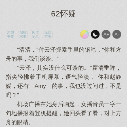
62怀疑
添加
报错
阅读
返回
书签
求书
记录
首页
“清清，”付云泽握紧手里的钢笔，“你和方
舟的事，我们谈谈。”
“云泽，其实没什么可谈的。”瞿清垂眸，
指尖轻拂着手机屏幕，语气轻淡，“你和赵静
媛，还有 Amy 的事，我也没过问过，不是
吗？”
机场广播在她身后响起，女播音员一字一
句地播报着登机提醒，她回头看了看，对上方
舟的眼睛。