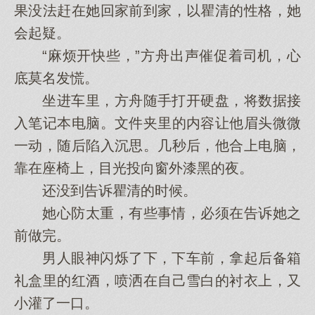
果没法赶在她回家前到家，以瞿清的性格，她
会起疑。
“麻烦开快些，”方舟出声催促着司机，心
底莫名发慌。
坐进车里，方舟随手打开硬盘，将数据接
入笔记本电脑。文件夹里的内容让他眉头微微
一动，随后陷入沉思。几秒后，他合上电脑，
靠在座椅上，目光投向窗外漆黑的夜。
还没到告诉瞿清的时候。
她心防太重，有些事情，必须在告诉她之
前做完。
男人眼神闪烁了下，下车前，拿起后备箱
礼盒里的红酒，喷洒在自己雪白的衬衣上，又
小灌了一口。