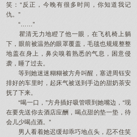
笑：“反正，今晚有很多时间，你知道我记
仇。”
“……”
瞿清无力地瞪了他一眼，在飞机椅上躺
下，眼前被温热的眼罩覆盖，毛毯也规规整整
地盖在身上，鼻尖嗅着熟悉的气息，困意侵
袭，睡了过去。
等到她迷迷糊糊被方舟叫醒，塞进周钰安
排好的车里时，起床气被送到手边的甜奶茶安
抚了下来。
“喝一口，”方舟插好吸管喂到她嘴边，“现
在要先送你去酒店应酬，喝点甜的垫一垫，待
会儿少喝点酒。”
男人看着她迟缓却乖巧地点头，忍不住笑