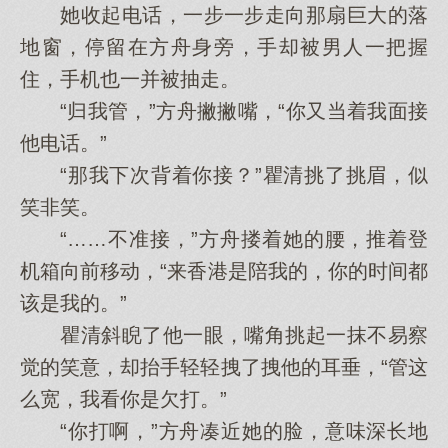
她收起电话，一步一步走向那扇巨大的落
地窗，停留在方舟身旁，手却被男人一把握
住，手机也一并被抽走。
“归我管，”方舟撇撇嘴，“你又当着我面接
他电话。”
“那我下次背着你接？”瞿清挑了挑眉，似
笑非笑。
“……不准接，”方舟搂着她的腰，推着登
机箱向前移动，“来香港是陪我的，你的时间都
该是我的。”
瞿清斜睨了他一眼，嘴角挑起一抹不易察
觉的笑意，却抬手轻轻拽了拽他的耳垂，“管这
么宽，我看你是欠打。”
“你打啊，”方舟凑近她的脸，意味深长地