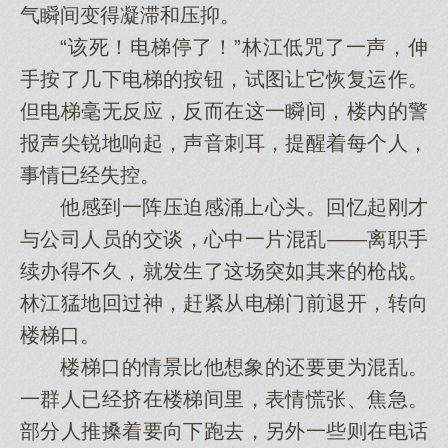
气瞬间变得凝滞和压抑。
“该死！电梯停了！”林江低咒了一声，伸
手按了几下电梯的按钮，试图让它恢复运作。
但电梯毫无反应，反而在这一瞬间，楼内的警
报声尖锐地响起，声音刺耳，提醒着每个人，
事情已经失控。
他感到一阵压迫感涌上心头。回忆起刚才
与公司人员的交谈，心中一片混乱——离职手
续办得不久，就发生了这场突如其来的枪战。
林江猛地回过神，赶紧从电梯门前退开，转向
楼梯口。
楼梯口的情景比他想象的还要更为混乱。
一群人已经挤在楼梯间里，表情慌张、焦急。
部分人推搡着要向下跑去，另外一些则在电话