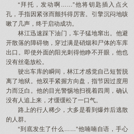
“拜托，发动啊……”他将钥匙插入点火
孔，手指因紧张而颤抖得厉害。引擎沉闷地咳
嗽了几声，终于启动成功。
林江迅速踩下油门，车子猛地窜出。他避
开散落的障碍物，穿过满是硝烟和尸体的车库
出口。即使外面的阳光刺得他睁不开眼，他也
没有丝毫放松。
驶出车库的瞬间，林江才感觉自己短暂脱
离了地狱。他双手紧握方向盘，指节因过度用
力而泛白。他的目光警惕地扫视着四周，确认
没有人追上来，才缓缓松了一口气。
路上的行人稀少，大多是看到爆炸后逃散
的人群。
“到底发生了什么……”他喃喃自语，手心