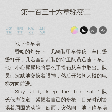
第一百三十六章骤变二
添加
报错
阅读
返回
书签
求书
记录
首页
地下停车场
昏暗的灯光下，几辆装甲车停稳，车门缓
缓打开，几名全副武装的守卫队员迅速下车。
他们小心翼翼地将黑色手提箱从车中取出。队
员们沉默地交换着眼神，然后开始朝大楼的电
梯方向前进。
Stay alert, keep the box safe,”队
长低声说道，紧握着自己的步枪，目光时刻警
惕着周围的动静。然而，突然间，地下停车场