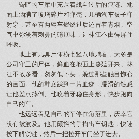
昏暗的车库中充斥着战斗过后的痕迹。地
面上洒满了玻璃碎片和弹壳，几辆汽车被子弹
射穿，甚至有两辆车燃烧过后还冒着青烟。空
气中弥漫着刺鼻的硝烟味，让林江不由得屏住
呼吸。
地上有几具尸体横七竖八地躺着，大多是
公司守卫的尸体，鲜血在地面上蔓延开来。林
江不敢多看，匆匆低下头，躲过那些触目惊心
的画面。他的鞋底踩到一片血迹，湿滑的触感
让他差点摔倒。他咬着牙稳住身形，快步跑向
自己的车。
他远远看见自己的车停在角落里，庆幸它
没有被波及。他用颤抖的手掏出车钥匙，快速
按下解锁键，然后一把拉开车门坐了进去。