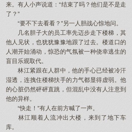
来。有人小声说道：“结束了吗？他们是不是走
了？”
“要不下去看看？”另一人胆战心惊地问。
几名胆子大的员工率先迈步走下楼梯，其
他人见状，也犹犹豫豫地跟了过去。楼道口的
人潮开始涌动，惊恐的气氛被一种侥幸逃生的
盲目乐观取代。
林江紧跟在人群中，他的手心已经被冷汗
湿透，连拽住楼梯扶手的力气都显得虚弱。他
的心脏仍然砰砰直跳，但混乱中没有人注意到
他的异样。
“快走！”有人在前方喊了一声。
林江顺着人流冲出大楼，来到了地下车
库。