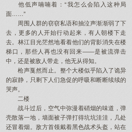
他低声喃喃着：“我怎么会陷入这种局
面……”
周围人群的窃窃私语和抽泣声渐渐弱了下
去，更多的人开始行动起来，有人朝楼下走
去。林江目光茫然地看着他们的背影消失在楼
梯口，那些人再也没有回来——是被流弹击
中，还是被敌人带走，他无从得知。
枪声戛然而止。整个大楼似乎陷入了诡异
的寂静，只剩下人们急促的呼吸和断断续续的
哭声。
二楼
战斗过后，空气中弥漫着硝烟的味道，弹
壳散落一地，墙面被子弹打得坑坑洼洼，几处
还冒着烟。敌方首领戴着黑色战术头盔，站在