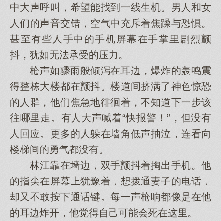
中大声呼叫，希望能找到一线生机。男人和女
人们的声音交错，空气中充斥着焦躁与恐惧。
甚至有些人手中的手机屏幕在手掌里剧烈颤
抖，犹如无法承受的压力。
枪声如骤雨般倾泻在耳边，爆炸的轰鸣震
得整栋大楼都在颤抖。楼道间挤满了神色惊恐
的人群，他们焦急地徘徊着，不知道下一步该
往哪里走。有人大声喊着“快报警！”，但没有
人回应。更多的人躲在墙角低声抽泣，连看向
楼梯间的勇气都没有。
林江靠在墙边，双手颤抖着掏出手机。他
的指尖在屏幕上犹豫着，想拨通妻子的电话，
却又不敢按下通话键。每一声枪响都像是在他
的耳边炸开，他觉得自己可能会死在这里。