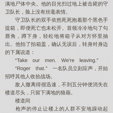
满地尸体中央。他的目光扫过地上被击毙的守
卫队长，脸上没有丝毫表情。
守卫队长的双手依然死死抱着那个黑色手
提箱，即便死亡也未松开。首领冷冷地勾了勾
唇角，蹲下身，轻松地将箱子从对方怀里抽
出。他拍了拍箱盖，确认无误后，转身对身边
的下属说道：
“Take our men. We’re leaving.”
“Roger that.” 一名队员立刻应声，开始
招呼其他人收拾战场。
敌人撤离得很迅速，不到五分钟便消失在
楼道尽头，只留下满地的狼藉。
楼道间
枪声的停止让楼上的人群不安地躁动起