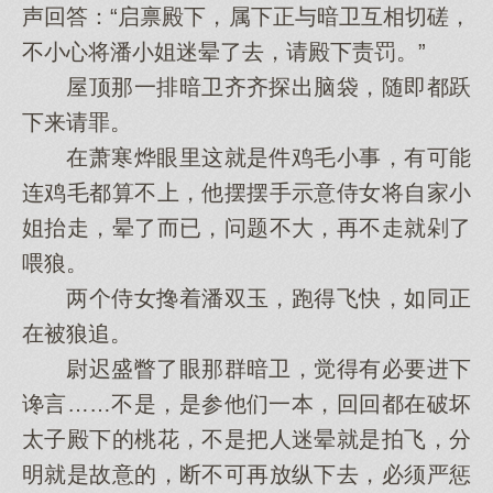
声回答：“启禀殿下，属下正与暗卫互相切磋，
不小心将潘小姐迷晕了去，请殿下责罚。”
屋顶那一排暗卫齐齐探出脑袋，随即都跃
下来请罪。
在萧寒烨眼里这就是件鸡毛小事，有可能
连鸡毛都算不上，他摆摆手示意侍女将自家小
姐抬走，晕了而已，问题不大，再不走就剁了
喂狼。
两个侍女搀着潘双玉，跑得飞快，如同正
在被狼追。
尉迟盛瞥了眼那群暗卫，觉得有必要进下
谗言……不是，是参他们一本，回回都在破坏
太子殿下的桃花，不是把人迷晕就是拍飞，分
明就是故意的，断不可再放纵下去，必须严惩