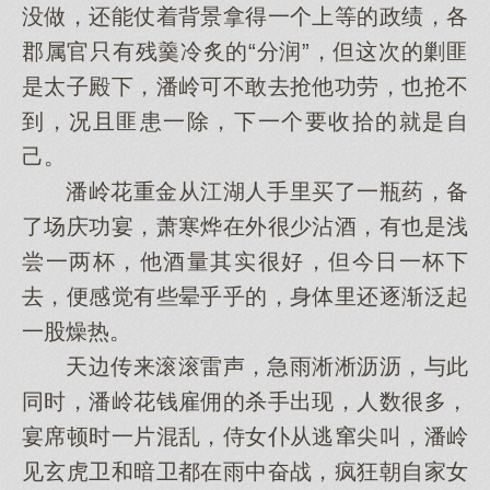
没做，还能仗着背景拿得一个上等的政绩，各
郡属官只有残羹冷炙的“分润”，但这次的剿匪
是太子殿下，潘岭可不敢去抢他功劳，也抢不
到，况且匪患一除，下一个要收拾的就是自
己。
潘岭花重金从江湖人手里买了一瓶药，备
了场庆功宴，萧寒烨在外很少沾酒，有也是浅
尝一两杯，他酒量其实很好，但今日一杯下
去，便感觉有些晕乎乎的，身体里还逐渐泛起
一股燥热。
天边传来滚滚雷声，急雨淅淅沥沥，与此
同时，潘岭花钱雇佣的杀手出现，人数很多，
宴席顿时一片混乱，侍女仆从逃窜尖叫，潘岭
见玄虎卫和暗卫都在雨中奋战，疯狂朝自家女