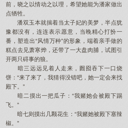
前，晓之以情动之以理，希望她能为潘家做出
点牺牲。
潘双玉本就揣着当太子妃的美梦，半点犹
豫都没有，连连表示愿意，当晚精心打扮一
番，塑造出“风情万种”的形象，端着亲手做的
糕点去见萧寒烨，还带了一大盘肉脯，试图引
开两只碍事的狼。
暗三远远见着人走来，囫囵吞下一口烧
饼：“来了来了，我猜得没错吧，她一定会来找
殿下。”
暗二摸出一把瓜子：“我赌她会被殿下踢
飞。”
暗七则摸出几颗花生：“我赌她被殿下塞辣
椒。”