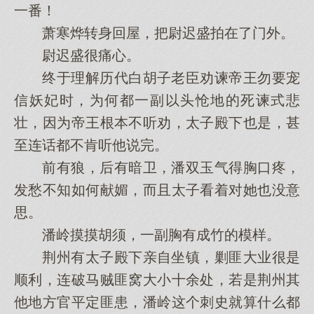
一番！
萧寒烨转身回屋，把尉迟盛拍在了门外。
尉迟盛很痛心。
终于理解历代白胡子老臣劝谏帝王勿要宠
信妖妃时，为何都一副以头怆地的死谏式悲
壮，因为帝王根本不听劝，太子殿下也是，甚
至连话都不肯听他说完。
前有狼，后有暗卫，潘双玉气得胸口疼，
发愁不知如何献媚，而且太子看着对她也没意
思。
潘岭摸摸胡须，一副胸有成竹的模样。
荆州有太子殿下亲自坐镇，剿匪大业很是
顺利，连破马贼匪窝大小十余处，若是荆州其
他地方官平定匪患，潘岭这个刺史就算什么都