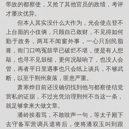
带故的都察使，又抢了其他官员的政绩，考评
才屡次优异。
但本人其实没什么大作为，光会使点登不
上台面的小伎俩，只顾自己敛财，不见得如何
勤于政务，两耳不闻窗外事，一心只刮民脂
膏，衙门口鸣冤鼓早已破烂不堪，便是有人想
敲，也寻不见鼓槌，更何况敲响了，也没人会
管，再者平日里遇事也只会纸上谈兵，不够武
断，以至于荆州衰落，匪患严重。
萧寒烨目前还没确切找到他与都察使结党
营私的证据，不过光凭治理荆州不当这一条，
就足够拿来大做文章。
潘岭挨着骂，不敢吱声一句，等太子殿下
去守备军营调兵遣将后，便将潘双玉叫到跟