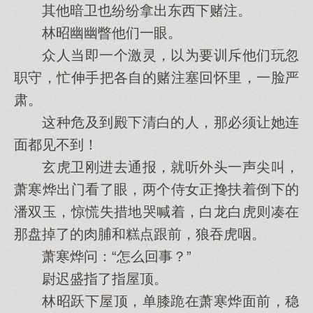
其他暗卫也纷纷拿出东西下赌注。
林昭幽幽瞥他们一眼。
众人当即一个激灵，以为要训斥他们玩忽
职守，忙伸手把各自的赌注塞回怀里，一脸严
肃。
这种危及到殿下清白的人，那必须让她连
面都见不到！
玄虎卫刚进去通报，就听外头一声尖叫，
萧寒烨出门看了眼，两个侍女正搀扶着倒下的
潘双玉，惊慌失措地哭喊着，白龙白虎则凑在
那盘掉了的肉脯和糕点跟前，狼吞虎咽。
萧寒烨问：“怎么回事？”
尉迟盛指了指屋顶。
林昭跃下屋顶，单膝跪在萧寒烨面前，稳