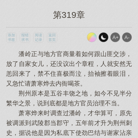
第319章
添加
报错
阅读
返回
书签
求书
记录
首页
潘岭正与地方官商量着如何跟山匪交涉，
放了自家女儿，还没议出个章程，人就安然无
恙回来了，禁不住喜极而泣，抬袖擦着眼泪，
又急忙请萧寒烨去内衙喝茶。
荆州原本是五谷丰饶之地，如今不见半分
繁华之景，说到底都是地方官员治理不当。
萧寒烨来时调查过潘岭，才华算可，原先
被调派到武陵郡当郡守，五年前才升为荆州刺
史，据说他是因为私底下使劲巴结与谢家沾亲