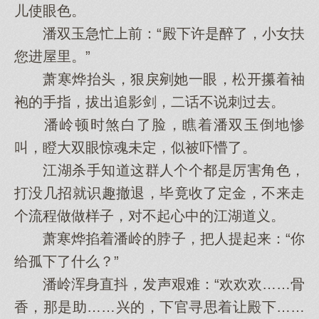
儿使眼色。
潘双玉急忙上前：“殿下许是醉了，小女扶
您进屋里。”
萧寒烨抬头，狠戾剜她一眼，松开攥着袖
袍的手指，拔出追影剑，二话不说刺过去。
潘岭顿时煞白了脸，瞧着潘双玉倒地惨
叫，瞪大双眼惊魂未定，似被吓懵了。
江湖杀手知道这群人个个都是厉害角色，
打没几招就识趣撤退，毕竟收了定金，不来走
个流程做做样子，对不起心中的江湖道义。
萧寒烨掐着潘岭的脖子，把人提起来：“你
给孤下了什么？”
潘岭浑身直抖，发声艰难：“欢欢欢……骨
香，那是助……兴的，下官寻思着让殿下……