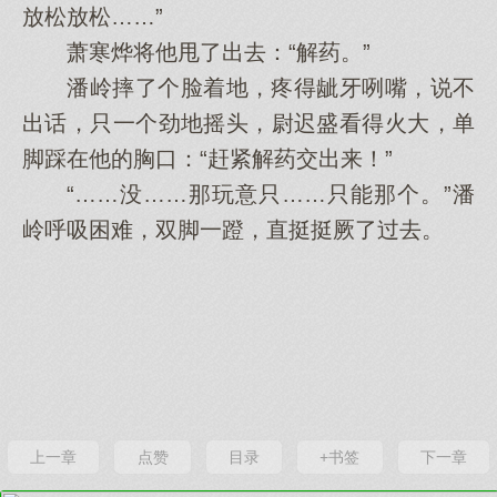
放松放松……”
萧寒烨将他甩了出去：“解药。”
潘岭摔了个脸着地，疼得龇牙咧嘴，说不
出话，只一个劲地摇头，尉迟盛看得火大，单
脚踩在他的胸口：“赶紧解药交出来！”
“……没……那玩意只……只能那个。”潘
岭呼吸困难，双脚一蹬，直挺挺厥了过去。
上一章
点赞
目录
+书签
下一章