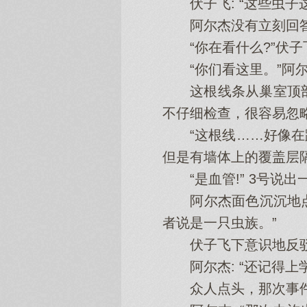
伏子飞: “这些虫子
阿尔杰没有立刻回答
“你在看什么?”伏子
“你们看这里。”阿尔
这根线条从巢室顶部
不仔细检查，很容易忽
“这根线……好像在跳
但是有墙体上的覆盖层
“是血管!” 3号说出
阿尔杰面色沉沉地点头
者说是一只虫族。”
伏子飞下意识地反驳:
阿尔杰: “还记得上
众人点头，那次事件