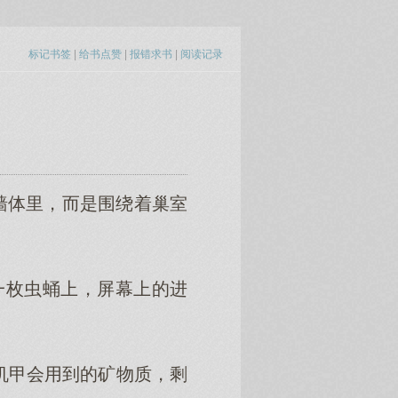
标记书签
|
给书点赞
|
报错求书
|
阅读记录
体里，而是围绕着巢室
。
枚虫蛹上，屏幕上的进
机甲会用到的矿物质，剩