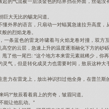
起的气流被一层淡金色的结界挡在外面，丝毫没有
朝巨大无比的蜴龙问道。
懂外界的语言，只扇动一对蝠翼急速拉升高度，从
浆般的烈焰龙卷。
一条蓝色的雷龙吟啸着与火焰龙卷对撞，双方互
乱高空的云层，急速上升的温度逐渐融化下方的砂
了他一尾巴: “这个地方本来雷元素就稀少，你再
灵气，但是转化成灵力也需要时间，敖辰这种大手
意力在雷龙上，放出神识扫过他全身，在普兰斯的
吗?”敖辰看着肩上的穷奇，皱眉问道。
能让他乱动。”