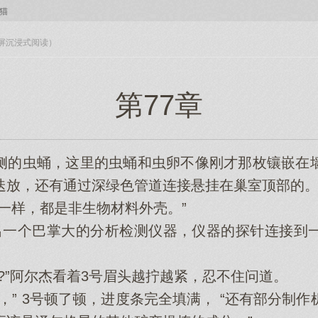
猫
入全屏沉浸式阅读）
第77章
的虫蛹，这里的虫蛹和虫卵不像刚才那枚镶嵌在墙
迭放，还有通过深绿色管道连接悬挂在巢室顶部的
样，都是非生物材料外壳。”
一个巴掌大的分析检测仪器，仪器的探针连接到一
”阿尔杰看着3号眉头越拧越紧，忍不住问道。
” 3号顿了顿，进度条完全填满， “还有部分制作