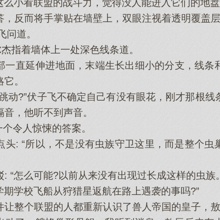
这么小看联盟的战斗力，觉得没人能进入它们的地盘?
，反而将手掌贴在墙壁上，双眼注视着透明覆盖层
飞问道。
杰指着墙体上一处深色线条道。
一直延伸进地面，末端生长出细小的分支，线条和
略它。
动?”伏子飞不确定自己有没有眼花，刚才那根线
隔音，他听不到声音。
一个令人惊悚的答案。
: “所以，不是没有虫族守卫这里，而是整个虫
 “怎么可能?以前从来没有出现过长成这样的虫族。
学期学校飞船从狩猎星返航在路上遇袭的事吗?”
让整个联盟的人都重新认识了兽人帝国的皇子，敖