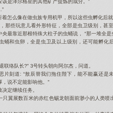
应该是泽尔格星的其他矿产提炼的成分。”
”
着怎么像在做虫族专用机甲，所以这些虫孵化后就直
那些玩意儿看外形特征，全部是虫卫级别，甚至还
央最靠近那根特殊大柱子的虫蛹说， “那一堆全是
蛹和虫卵，全是虫卫及以上级别，还可能孵化后
联络队长?” 3号转头朝向阿尔杰，问道。
刻道: “敖辰替我们拖住陛下，能不能赢还是
厚，说不定能影响他。”
决定继续任务。
只翼展数百米的赤红色蜴龙朝面前渺小的人类喷出