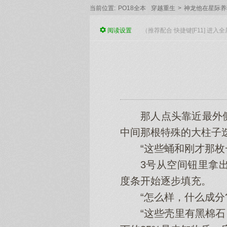
当前位置:
PO18全本
穿越重生
>
神龙他在星际养
阅读
设置
（推荐配合 快捷键[F11] 进
那人点头靠近最外侧
中间那根特殊的大柱子
“这些蛹和刚才那枚一
3号从空间钮里拿出
度条开始逐步填充。
“怎么样，什么成分?
“这些壳里有黑棉石，