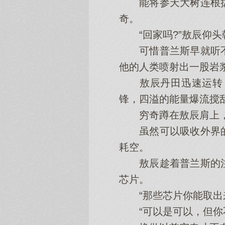
能将参天大树连根拔
奇。
“回家吗?”敖辰仰头
可惜普兰斯早就听不
他的人类喷射出一股岩
敖辰丹田迅速运转，
锋，四溢的能量爆流搅
穷奇蹲在敖辰肩上，甩
虽然可以吸收外界的
耗空。
敖辰趁着普兰斯的注
芯片。
“那些芯片你能取出来
“可以是可以，但你不