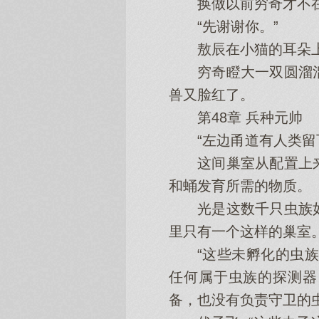
换做以前穷奇才不在意
“先谢谢你。”
敖辰在小猫的耳朵上
穷奇瞪大一双圆溜溜
兽又脸红了。
第48章 兵种元帅
“左边甬道有人类留下
这间巢室从配置上来
和蛹发育所需的物质。
光是这数千只虫族如
里只有一个这样的巢室
“这些未孵化的虫族可
任何属于虫族的探测器
备，也没有负责守卫的虫