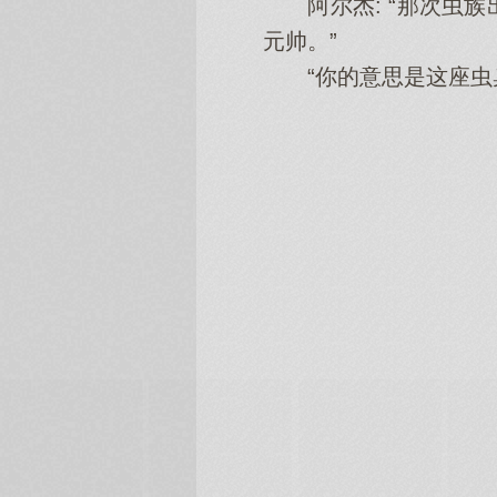
阿尔杰: “那次虫族
元帅。”
“你的意思是这座虫巢