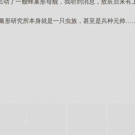
出动了一艘蜂巢形母舰，我听到消息，敖辰后来有
形研究所本身就是一只虫族，甚至是兵种元帅……”