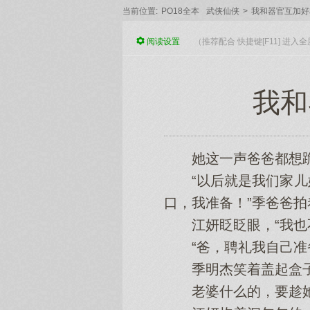
当前位置:
PO18全本
武侠仙侠
>
我和器官互加好
阅读
设置
（推荐配合 快捷键[F11] 进
我和
她‌这一声爸爸都想‌跪
“以后就是我们家儿‌
口，我准备！”季爸爸拍
江妍眨眨眼，“我也不
“爸，聘礼我自己准备
季明杰笑着盖起盒子
老婆什么的，要趁她‌