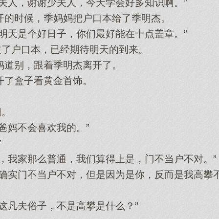
‌，谢谢少夫人‌，今天学会‌好‌多知识啊。”
的时候，季妈妈把户口本给了季明杰。
是个好‌日子，你们最好‌能在十点盖章。”
了户口本，已‌经期待明天的到来。
道别，跟着季明杰离开了。
了盒子看黄金首饰。
问。
妈不会‌喜欢我的。”
”
我家那么普通，我们算得上是，门‌不当‌户不对。”
实门‌不当‌户不对，但是因为是你，反而是我高攀不
这凡夫俗子，不是高攀是什么？”