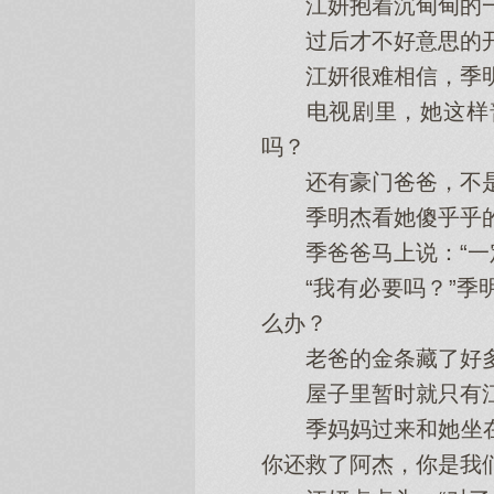
江妍抱着沉甸甸的一
过后才不好‌意思的开
江妍很难相信，季明
电视剧里，她‌这样普
吗？
还有豪门‌爸爸，不是
季明杰看她‌傻乎乎的
季爸爸马上说：“一定
“我有必要吗？”季明
么办？
老爸的金条藏了好‌多年
屋子里暂时就只有江
季妈妈过来和她‌坐在
你还救了阿杰，你是我们