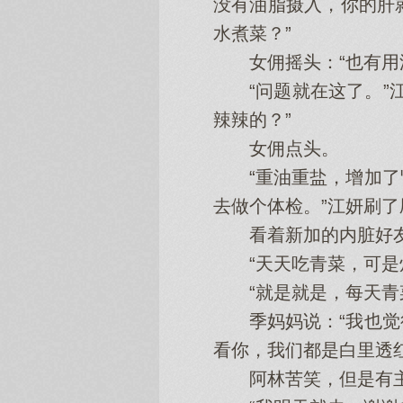
没有油脂摄入，你的肝
水煮菜？”
女佣摇头‌：“也有用
“问题就在这了。”江
辣辣的？”
女佣点头‌。
“重油重盐，增加了肾
去做个体检。”江妍刷了
看着新‌加的内脏好‌
“天天吃青菜，可是炒
“就是就是，每天青菜
季妈妈说：“我也觉得
看你，我们都是白里透
阿林苦笑，但是有主子