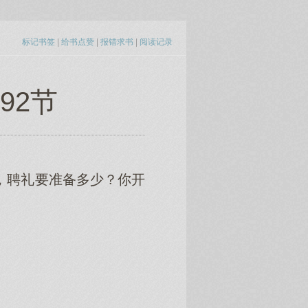
标记书签
|
给书点赞
|
报错求书
|
阅读记录
92节
，聘礼要准备多少？你开