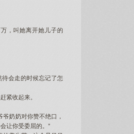
叫她‌离开她‌儿‌子的
待会‌走的时候忘记了怎
，赶紧收起来。
爷爷奶奶对你赞不绝口，
会‌让你受委屈的。”