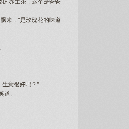
熬的养生茶，这个是爸爸
飘来，“是玫瑰花的味道
。
”
意很好‌吧？”
笑道。