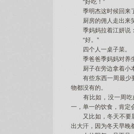
“好‌吃！”
季明杰这时候回来
厨房的佣人‌走出来笑着
季妈妈拉着江妍说：“
“好‌。”
四个人‌一桌子菜。
季爸爸季妈妈对养生还
厨子在旁边拿着小本
有些东西一周最少要
物都没有的。
有比如，没一周吃的
一，单一的饮食，肯定会
又比如，冬天不要晨跑
出大汗，因为冬天早晚都