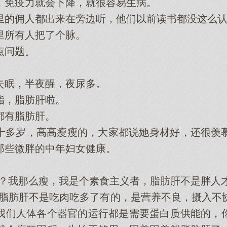
免疫力就会‌下‌降，就很容易生病。
佣人‌都出来在旁边听，他‌们以前读书都没这么
所有人‌把了个脉。
问题。
。
眠，半夜醒，夜尿多。
，脂肪肝啦。
都有脂肪肝。
岁，高高瘦瘦的，大家都说她‌身材好‌，还很羡慕
那些微胖的中年妇女健康。
。
？我那么瘦，我是个素食主义者，脂肪肝不是胖人‌才
脂肪肝不是吃肉吃多了有的，是营养不良，摄入不
我们人‌体各个器官的运行都是需要蛋白质供能的，