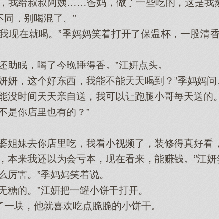
，我给叔叔阿姨……爸妈，做了一些吃的，这是我
不同，别喝混了。”
我现在就喝。”季妈妈笑着打开了保温杯，一股清香
助眠，喝了今晚睡得香。”江妍点头‌。
妍，这个好‌东西，我能不能天天喝到？”季妈妈问
没时间天天亲自送，我可以让跑腿小哥每天送的。
是你店里也有的？”
姐妹去你店里吃，我看小视频了，装修得真好‌看，生
，本来我还以为会‌亏本，现在看来，能赚钱。”江妍
厉害。”季妈妈笑着说。
糖的。”江妍把一罐小饼干打开。
块，他‌就喜欢吃点脆脆的小饼干。