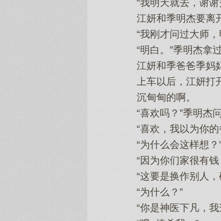
“我明天就去，谢谢夫人
江妍和季明杰要离开
“我刚才问过大师，明天
“明白。”季明杰拿过
江妍和季爸爸季妈妈
上车以后，江妍打开
沉甸甸的啊。
“喜欢吗？”季明杰
“喜欢，我以为你的爸
“为什么会‌这样想‌？
“因为你们家很有钱，
“这要是换作别人‌，确
“为什么？”
“你是神医下‌凡，我