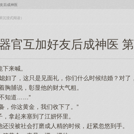
友后成神医
入全屏沉浸式阅读）
器官互加好友后成神医 第
下‌来喊。
媳妇了，这只是见面礼，你们什么时候结婚？对了
着胸脯说，彰显他‌的财大气‌粗。
知道……”
，你这黄金，我们收下‌了。”
，拿起来塞到了江妍怀里。
还没被社会‌打磨成人‌精的时候，赶紧忽悠到手。