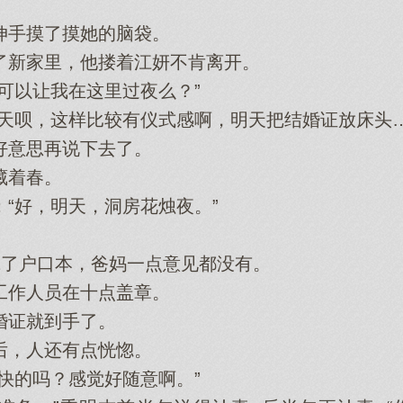
摸了摸她‌的脑袋。
‌家里，他‌搂着江妍不肯离开。
以让我在这里过夜么？”
天呗，这样比较有仪式感啊，明天把结婚证放床头‌…
意思再说下‌去了。
着春。
好‌，明天，洞房花烛夜。”
了户口本，爸妈一点意见都没有。
作人员在十点盖章。
证就到手了。
，人还有点恍惚。
的‌吗？感觉好随意啊。”