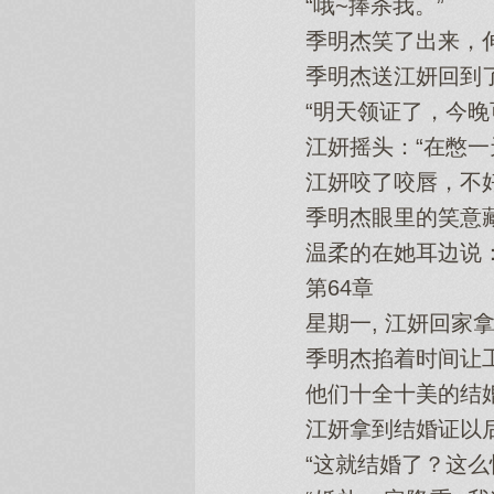
“哦~捧杀我。”
季明杰笑了出来，伸手
季明杰送江妍回到了新
“明天领证了，今晚可
江妍摇头‌：“在憋一
江妍咬了咬唇，不好‌
季明杰眼里的笑意藏
温柔的在她‌耳边说：“
第64章
星期一, 江妍回家拿
季明杰掐着时间让工
他们十全十美的结婚
江妍拿到结婚证以后
“这就结婚了？这么快