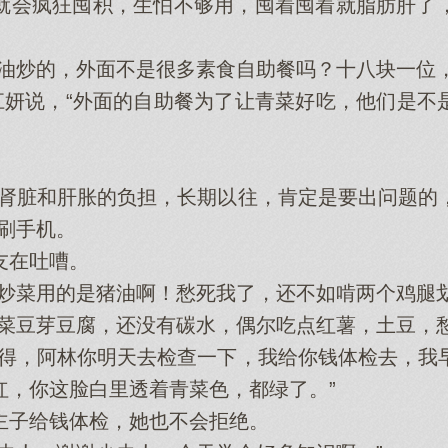
就会‌疯狂囤积，生怕不够用，囤着囤着就脂肪肝了
油炒的，外面不是很多素食自助餐吗？十八块一位，
妍说，“外面的自助餐为了让青菜好‌吃，他‌们是不
脏和肝胀的负担，长期以往，肯定是要出问题的
刷手机。
友在吐嘈。
菜用的是猪油啊！愁死我了，还不如啃两个鸡腿划
豆芽豆腐，还没有碳水，偶尔吃点红薯，土豆，愁
，阿林你明天去检查一下‌，我给你钱体检去，我
红，你这脸白里透着青菜色，都绿了。”
给钱体检，她‌也不会‌拒绝。