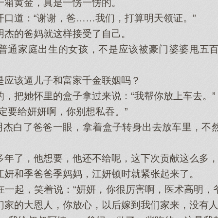
箱黄金，真是一愣一愣的。
口道：“谢谢，爸……我们，打算明天领证。”
杰的爸妈就这样接受了自己。
通家庭出生的女孩，不是应该被豪门‌婆婆甩五百万，
应该逼儿‌子和富家千金联姻吗？
，把她‌怀里的盒子拿过来说：“我帮你放上车去。”
要给妍妍啊，你别想‌私吞。”
杰白了爸爸一眼，拿着盒子转身出去放车里，不然
了，他‌想‌要，他‌还不给呢，这下‌次贡献这么多
妍和季爸爸季妈妈，江妍顿时就紧张起来了。
一起，笑着说：“妍妍，你很厉害啊，医术高明，
家的大恩人‌，你放心，以后嫁到我们家来，没有人‌