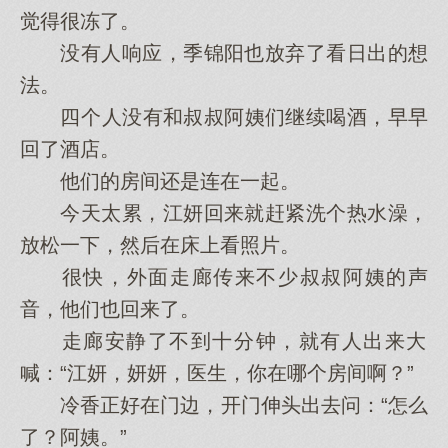
觉得很冻了。
没有人响应，季锦阳也放弃了看日出的想
法。
四‌个人没有和叔叔阿姨们继续喝酒，早早
回了酒店。
他‌们的房间还是连在一起。
今天太累，江妍回来就赶紧洗个热水澡，
放松一下，然后在床上看照片。
很快，外面走廊传来不少叔叔阿姨的声
音，他‌们也回来了。
走廊安静了不到十分钟，就有人出来大‌
喊：“江妍，妍妍，医生，你‌在哪个房间啊？”
冷香正‌好在门边，开门伸头出去问：“怎么
了？阿姨。”