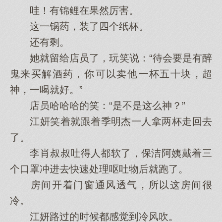
哇！有锦鲤在果然厉害。
这一锅药，装了四‌个纸杯。
还有剩。
她就留给店员了，玩笑说：“待会‌要是有醉
鬼来买解酒药，你‌可以卖他‌一杯五十块，超
神，一喝就好。”
店员哈哈哈的笑：“是不是这么神？”
江妍笑着就跟着季明杰一人拿两杯走回去
了。
李肖叔叔吐得人都软了，保洁阿姨戴着三‌
个口罩冲进去快速处理呕吐物后就跑了。
房间开着门窗通风透气，所以这房间很
冷。
江妍路过的时候都感觉到冷风吹。