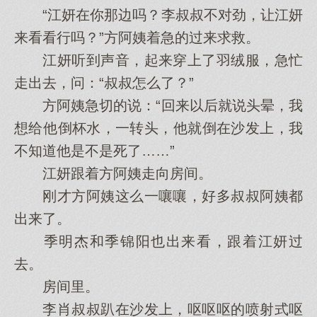
“江妍在你‌那边吗？李叔叔不对劲，让江妍
来看看行吗？”方阿姨着急的过来求救。
江妍听到声音，起来穿上了羽绒服，急忙
走出去，问：“叔叔怎么了？”
方阿姨急切的说：“回来以后就说头晕，我
想给他‌倒杯水，一转头，他‌就倒在沙发上，我
不知‌道他‌是不是死了……”
江妍跟着方阿姨走向房间。
刚才方阿姨这么一嚷嚷，好多叔叔阿姨都
出来了。
季明杰和季锦阳也出来看，跟着江妍过
去。
房间里。
李肖叔叔趴在沙发上，呕呕呕的喷射式呕