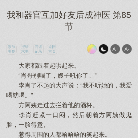
我和器官互加好友后成神医 第85
节
添加
报错
阅读
返回
书签
求书
记录
首页
大‌家‌都跟着起哄起来。
“肖哥别喝了，嫂子吼你‌了。”
李肖了不起的大‌声说：“我不听她的，我爱
喝就喝。”
方阿姨走过去拦着他‌的酒杯。
李肖赶紧一口闷，然后朝着方阿姨做鬼
脸，一脸得意。
惹得周围的人都哈哈哈的笑起来。