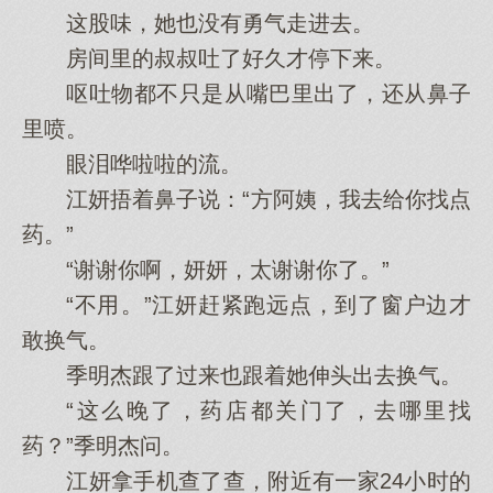
这股味，她也没有勇气走进去。
房间里的叔叔吐了好久才停下来。
呕吐物都不只是从嘴巴里出了，还从鼻子
里喷。
眼泪哗啦啦的流。
江妍捂着鼻子说：“方阿姨，我去给你‌找点
药。”
“谢谢你‌啊，妍妍，太谢谢你‌了。”
“不用‌。”江妍赶紧跑远点，到了窗户边才
敢换气。
季明杰跟了过来也跟着她伸头出去换气。
“这么晚了，药店都关门了，去哪里找
药？”季明杰问。
江妍拿手机查了查，附近有一家‌24小时的