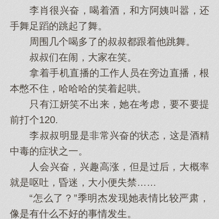
李肖很兴奋，喝着酒，和方阿姨叫嚣，还
手舞足蹈的跳起了舞。
周围几‌个喝多了的叔叔都跟着他‌跳舞。
叔叔们在闹，大‌家‌在笑。
拿着手机直播的工作人员在旁边直播，根
本憋不住，哈哈哈的笑着起哄。
只有江妍笑不出来，她在考虑，要不要提
前‌打个120.
李叔叔明显是非常兴奋的状态，这是酒精
中毒的症状之一。
人会‌兴奋，兴趣高涨，但是过后，大‌概率
就是呕吐，昏迷，大‌小便失禁……
“怎么了？”季明杰发现她表情比较严肃，
像是有什么不好的事情发生。