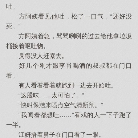
吐。
方阿姨看见‌他‌吐，松了一口气，“还好没
死。”
方阿姨着急，骂骂咧咧的过去给他‌拿垃圾
桶接着呕吐物。
臭得没人赶紧去。
好几‌个刚才跟李肖喝酒的叔叔都在门口
看。
有人看着看着就跑到一边去开始吐。
“这股味……太可怕了。”
“快叫保洁来喷点空气清新剂。”
“我闻着都想吐……”看戏的人一下子跑了
一半。
江妍捂着鼻子在门口看了一眼。