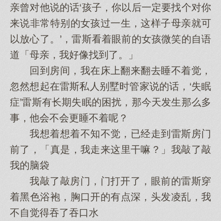
亲曾对他说的话‘孩子，你以后一定要找个对你
来说非常特别的女孩过一生，这样子母亲就可
以放心了。’，雷斯看着眼前的女孩微笑的自语
道「母亲，我好像找到了。」
回到房间，我在床上翻来翻去睡不着觉，
忽然想起在雷斯私人别墅时管家说的话，‘失眠
症’雷斯有长期失眠的困扰，那今天发生那么多
事，他会不会更睡不着呢？
我想着想着不知不觉，已经走到雷斯房门
前了，「真是，我走来这里干嘛？」我敲了敲
我的脑袋
我敲了敲房门，门打开了，眼前的雷斯穿
着黑色浴袍，胸口开的有点深，头发凌乱，我
不自觉得吞了吞口水