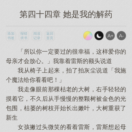
第四十四章 她是我的解药
添加
报错
阅读
返回
书签
求书
记录
首页
「所以你一定要过的很幸福，这样爱你的
母亲才会放心。」我靠着雷斯的额头说道
我从椅子上起来，拍了拍灰尘说道「我施
个魔法给你看看吧！」
我走像眼前那棵枯老的大树，右手轻轻的
摸着它，不久后从手慢慢的整颗树被金色的光
包围，枯萎的树枝开始长出嫩叶，大树重获了
新生
女孩撇过头微笑的看着雷斯，雷斯想起母