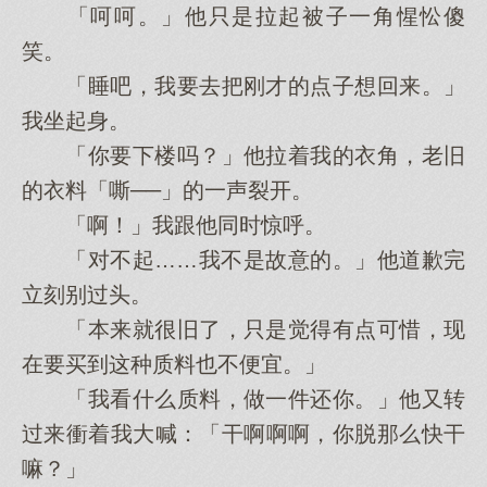
「呵呵。」他只是拉起被子一角惺忪傻
笑。
「睡吧，我要去把刚才的点子想回来。」
我坐起身。
「你要下楼吗？」他拉着我的衣角，老旧
的衣料「嘶──」的一声裂开。
「啊！」我跟他同时惊呼。
「对不起……我不是故意的。」他道歉完
立刻别过头。
「本来就很旧了，只是觉得有点可惜，现
在要买到这种质料也不便宜。」
「我看什么质料，做一件还你。」他又转
过来衝着我大喊：「干啊啊啊，你脱那么快干
嘛？」