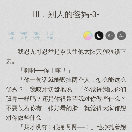
III．别人的爸妈-3-
添加
报错
阅读
返回
书签
求书
记录
首页
我忍无可忍举起拳头往他太阳穴狠狠鑽下
去。
「啊啊──你干嘛！」
「你一句话就能毁掉两个人，怎么能这么
优秀？」我咬牙切齿地说：「你觉得我跟你们
班导一样吗？还是你很希望我对你做些什么？
不要仗着你有一张好看的脸，就觉得大家都想
对你做些什么！」
「我才没有！很痛啊啊──！」他挣扎着想