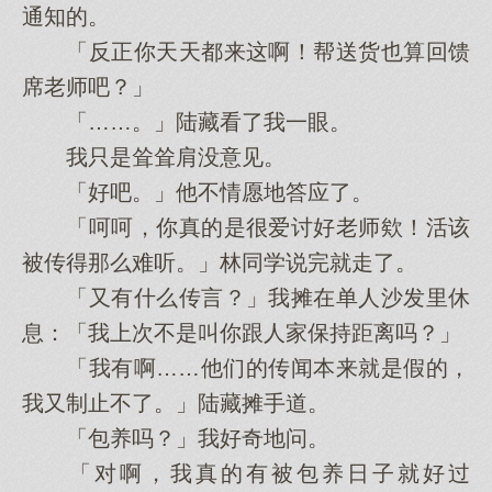
通知的。
「反正你天天都来这啊！帮送货也算回馈
席老师吧？」
「……。」陆藏看了我一眼。
我只是耸耸肩没意见。
「好吧。」他不情愿地答应了。
「呵呵，你真的是很爱讨好老师欸！活该
被传得那么难听。」林同学说完就走了。
「又有什么传言？」我摊在单人沙发里休
息：「我上次不是叫你跟人家保持距离吗？」
「我有啊……他们的传闻本来就是假的，
我又制止不了。」陆藏摊手道。
「包养吗？」我好奇地问。
「对啊，我真的有被包养日子就好过