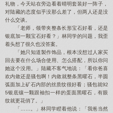
礼物，今天站在旁边看着晴明套装好一阵子，
对陆藏的态度似乎没那么差了，但两人还是没
什么交谈。
「老师，领带夹整条长形宝石好看，还是
银底加一颗宝石好看？」林同学的问题，我歪
着头想了很久也没答案。
「她只知道製作饰品，根本没想过人家买
回去要在什么场合使用、怎么搭配，所以你问
她这个没用。」陆藏不客气地说：「看你爸喜
欢内敛还是骚包啊！内敛就整条黑曜石，半圆
弧面加上矿石内部的丝质纹很好看；骚包就92
5银底镶一颗跟袖扣一样的蛋面黑曜石，有眼
纹就更花俏了。」
「……。」林同学瞪着他说：「我爸当然