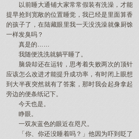
以前睡大通铺大家常常假装有洗澡，才能
提早抢到宽敞的位置睡觉，我已经是里面算香
的孩子了，在陆藏眼里我一天没洗澡就像厨馀
一样发臭吗？
真是的……
我随便洗洗就躺平睡了。
脑袋却还在运转，思考着失败两次的顶针
应该怎么改进才能提升成功率，有时闭上眼想
到大半夜突然就有了答案，那时我会起身拿起
旁边的便条纸记下。
今天也是。
睁眼。
一双灰蓝色的眼近在咫尺。
「你、你还没睡着吗？」他因为吓到眨了