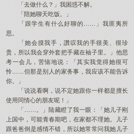
「去做什么？」我困惑不解。
「陪她聊天吃饭。」
「跟学生有什么好聊的……」我匪夷所
思。
「她会摸我手，讚叹我的手很美、很珍
贵，所以我会穿外套把手藏在袖子里。」他思
考一会儿，苦恼地说：「其实我觉得她很可
怜……但那是别人的家务事，我应该不能告诉
你。」
「说说看啊，说不定她跟你一样都是擅长
使用同情心的朋友呢！」
「……。」陆藏瞪了我一眼：「她儿子刚
上国中，可能青春期吧，在家都不理她。儿子
跟爸爸倒是感情不错，所以她常常问我她儿子